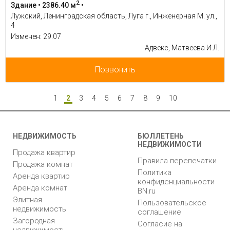
2
Здание • 2386.40 м
•
Лужский, Ленинградская область, Луга г., Инженерная М. ул.,
4
Изменен: 29.07
Адвекс, Матвеева И.Л.
Позвонить
1
2
3
4
5
6
7
8
9
10
НЕДВИЖИМОСТЬ
БЮЛЛЕТЕНЬ
НЕДВИЖИМОСТИ
Продажа квартир
Правила перепечатки
Продажа комнат
Политика
Аренда квартир
конфиденциальности
Аренда комнат
BN.ru
Элитная
Пользовательское
недвижимость
соглашение
Загородная
Согласие на