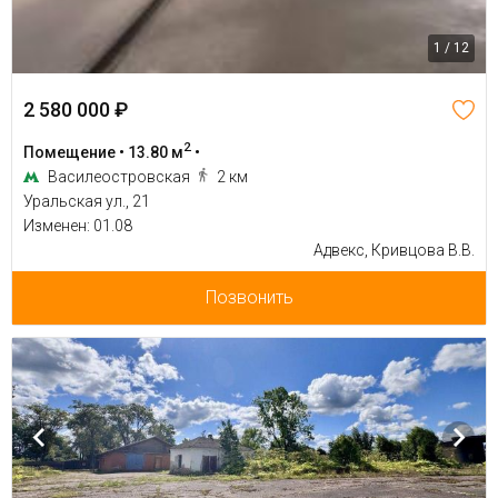
1 / 12
2 580 000 ₽
2
Помещение • 13.80 м
•
Василеостровская
2 км
Уральская ул., 21
Изменен: 01.08
Адвекс, Кривцова В.В.
Позвонить