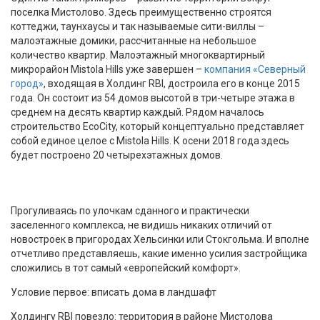
поселка Мистолово. Здесь преимущественно строятся
коттеджи, таунхаусы и так называемые сити-виллы –
малоэтажные домики, рассчитанные на небольшое
количество квартир. Малоэтажный многоквартирный
микрорайон Mistola Hills уже завершен –
компания «Северный
город»
, входящая в Холдинг RBI, достроила его в конце 2015
года. Он состоит из 54 домов высотой в три-четыре этажа в
среднем на десять квартир каждый. Рядом началось
строительство EcoCity, который концептуально представляет
собой единое целое с Mistola Hills. К осени 2018 года здесь
будет построено 20 четырехэтажных домов.
Прогуливаясь по улочкам сданного и практически
заселенного комплекса, не видишь никаких отличий от
новостроек в пригородах Хельсинки или Стокгольма. И вполне
отчетливо представляешь, какие именно усилия застройщика
сложились в тот самый «европейский комфорт».
Условие первое: вписать дома в ландшафт
Холдингу RBI повезло: территория в районе Мистолова