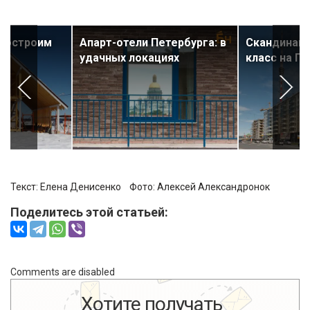
 построим
Апарт-отели Петербурга: в
Скандинавс
ть
удачных локациях
класс на П
Текст: Елена Денисенко Фото:
Алексей Александронок
Поделитесь этой статьей:
Comments are disabled
Хотите получать