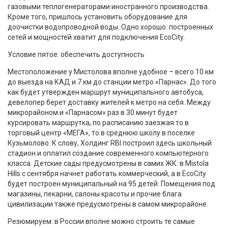
газовыми теплогенераторами иностранного производства.
Кроме того, пришлось установить оборудование для
доочистки водопроводной воды. Одно хорошо: построенных
сетей и мощностей хватит для подключения EcoCity.
Условие пятое: обеспечить доступность
Местоположение у Мистолова вполне удобное – всего 10 км
до выезда на КАД и 7 км до станции метро «Парнас». До того
как будет утвержден маршрут муниципального автобуса,
девелопер берет доставку жителей к метро на себя. Между
микрорайоном и «Парнасом» раз в 30 минут будет
курсировать маршрутка, по расписанию заезжая то в
торговый центр «МЕГА», то в среднюю школу в поселке
Кузьмолово. К слову, Холдинг RBI построил здесь школьный
стадион и оплатил создание современного компьютерного
класса. Детские сады предусмотрены в самих ЖК: в Mistola
Hills с сентября начнет работать коммерческий, а в EcoCity
будет построен муниципальный на 95 детей. Помещения под
магазины, пекарни, салоны красоты и прочие блага
цивилизации также предусмотрены в самом микрорайоне.
Резюмируем: в России вполне можно строить те самые