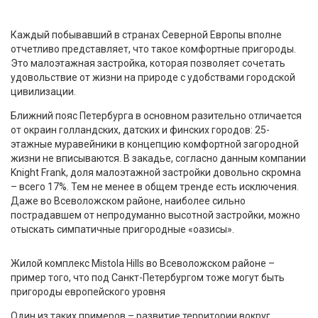
Каждый побывавший в странах Северной Европы вполне
отчетливо представляет, что такое комфортные пригороды.
Это малоэтажная застройка, которая позволяет сочетать
удовольствие от жизни на природе с удобствами городской
цивилизации.
Ближний пояс Петербурга в основном разительно отличается
от окраин голландских, датских и финских городов: 25-
этажные муравейники в концепцию комфортной загородной
жизни не вписываются. В закадье, согласно данным компании
Knight Frank, доля малоэтажной застройки довольно скромна
– всего 17%. Тем не менее в общем тренде есть исключения.
Даже во Всеволожском районе, наиболее сильно
пострадавшем от непродуманно высотной застройки, можно
отыскать симпатичные пригородные «оазисы».
Жилой комплекс Mistola Hills во Всеволожском районе –
пример того, что под Санкт-Петербургом тоже могут быть
пригороды европейского уровня
Один из таких примеров – развитие территории вокруг