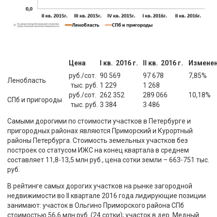
Цена
I кв. 2016 г.
II кв. 2016 г.
Изменен
руб./сот.
90 569
97 678
7,85%
Ленобласть
тыс. руб.
1 229
1 268
руб./сот.
262 352
289 066
10,18%
СПб и пригороды
тыс. руб.
3 384
3 486
Самыми дорогими по стоимости участков в Петербурге и
пригородных районах являются Приморский и Курортный
районы Петербурга. Стоимость земельных участков без
построек со статусом ИЖС на конец квартала в среднем
составляет 11,8-13,5 млн руб., цена сотки земли – 663-751 тыс.
руб.
В рейтинге самых дорогих участков на рынке загородной
недвижимости во II квартале 2016 года лидирующие позиции
занимают: участок в Ольгино Приморского района СПб
стоимостью 56,6 млн руб. (24 сотки); участок в дер. Медный