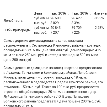
Цена
I кв. 2016 г.
II кв. 2016 г.
Изменен
руб./кв. м
26 680
26 427
-0,95%
Ленобласть
тыс. руб.
3 029
3 394
руб./кв. м
40 843
39 709
-2,78%
СПб и пригороды
тыс. руб.
7 207
7 226
Самые дорогие домовладения на конец квартала
расположены в г. Сестрорецке Курортного района – коттедж
площадью 405 кв. м по цене 300 млн руб., дом площадью 415
кв. м по цене 250 млн руб. и коттедж площадью 500 кв. м по
цене 200 млн руб.
Самые дешевые дома/дачи на конец квартала предлагаются
в Лужском, Гатчинском и Волховском районах Ленобласти.
Минимальная цена – у строения площадью 18 кв. м,
расположенного в садоводстве Оредеж Лужского района, его
стоимость 150 тыс. руб. Также за 190 тыс. руб. предлагается
строение общей площадью 20 кв. м, расположенное в дер.
Луйсковицы Гатчинского района ЛО. В дер. Пупышево
Волховского района предлагается дача по цене 200 тыс. руб.
площадью 20 кв. м.