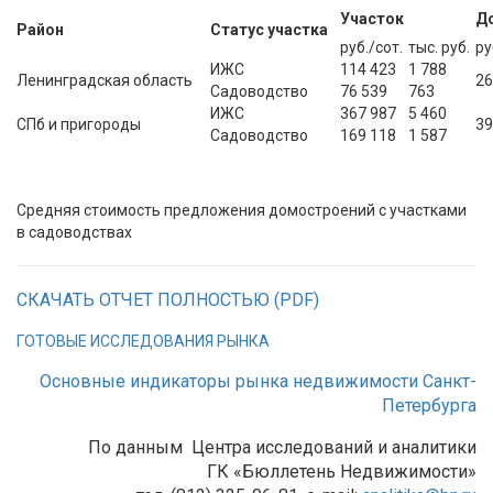
Участок
Д
Район
Статус участка
руб./сот.
тыс. руб.
ру
ИЖС
114 423
1 788
Ленинградская область
26
Садоводство
76 539
763
ИЖС
367 987
5 460
СПб и пригороды
39
Садоводство
169 118
1 587
Средняя стоимость предложения домостроений с участками
в садоводствах
СКАЧАТЬ ОТЧЕТ ПОЛНОСТЬЮ (PDF)
ГОТОВЫЕ ИССЛЕДОВАНИЯ РЫНКА
Основные индикаторы рынка недвижимости Санкт-
Петербурга
По данным Центра исследований и аналитики
ГК «Бюллетень Недвижимости»