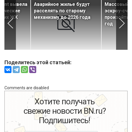
ment вывела
Аварийное жилье будут
Массовый п
ерческие
расселять по старому
эскроу-сче
воих ЖК
механизму до 2026 года
произойти 
год
Поделитесь этой статьей:
Comments are disabled
Хотите получать
свежие новости BN.ru?
Подпишитесь!