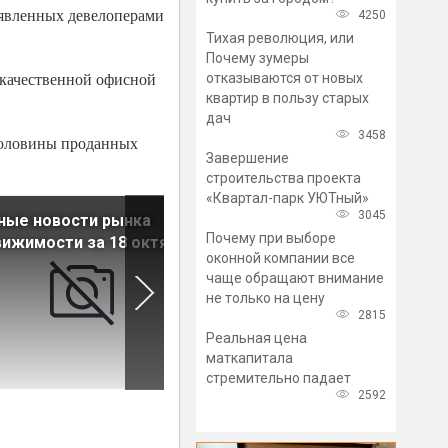
заявленных девелоперами
4250
Тихая революция, или
Почему зумеры
м качественной офисной
отказываются от новых
квартир в пользу старых
дач
3458
 половины проданных
Завершение
строительства проекта
«Квартал-парк УЮТный»
3045
ные новости рынка
Апартаменты в инвест-отел
Почему при выборе
ижимости за 18 октября
пользуются спросом у
оконной компании все
инвесторов
чаще обращают внимание
не только на цену
2815
Реальная цена
маткапитала
стремительно падает
2592