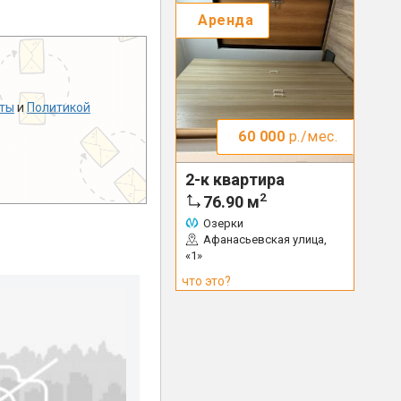
Аренда
ты
и
Политикой
60 000
р./мес.
2-к квартира
2
76.90
м
Озерки
Афанасьевская улица,
«1»
что это?