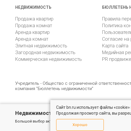
НЕДВИЖИМОСТЬ
БЮЛЛЕТЕНЬ 
Продажа квартир
Правила пер
Продажа комнат
Политика ко
Аренда квартир
Пользовател
Аренда комнат
Согласие на
Элитная недвижимость
Карта сайта
Загородная недвижимость
Медийная ре
Коммерческая недвижимость
PR продвиж
Учредитель - Общество с ограниченной ответственно
компания "Бюллетень недвижимости"
Сайт bn.ru использует файлы «cookie
© 2005 – 2026, ООО «УК «БН»
8 (812) 331-93-56
19
Недвижимость для бизнеса
Продолжая просмотр сайта, вы разре
Большой выбор актуальных объектов по выгодным ценам в Сан
Хорошо