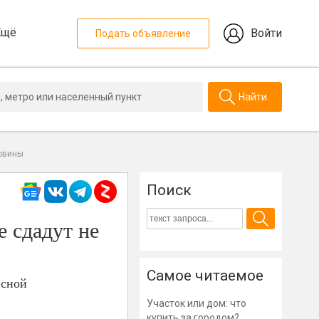
Ещё
Войти
Подать объявление
Найти
ловины
Поиск
е сдадут не
Самое читаемое
исной
Участок или дом: что
купить за городом?