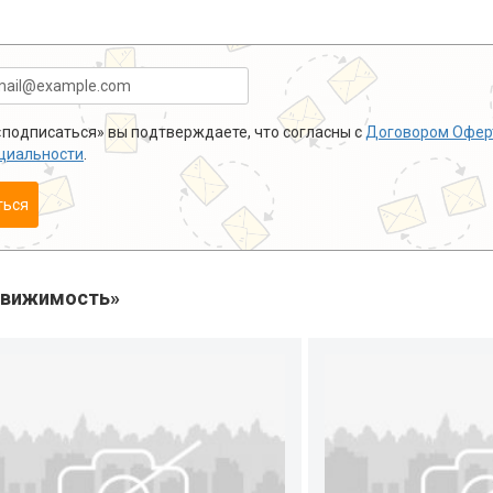
подписаться» вы подтверждаете, что согласны с
Договором Офер
циальности
.
ться
движимость»