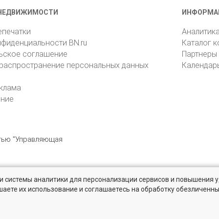
НЕДВИЖИМОСТИ
ИНФОРМА
епечатки
Аналитик
нфиденциальности BN.ru
Каталог 
ьское соглашение
Партнеры
 распространение персональных данных
Календар
клама
ение
стью "Управляющая
» и системы аналитики для персонализации сервисов и повышения 
6105, Санкт-Петербург, пр. Юрия Гагарина, 1
reklama@bn.ru
шаете их использование и соглашаетесь на обработку обезличенн
кт-Петербурге и области