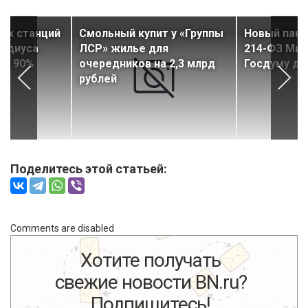
ых станций
Смольный купит у «Группы
Новый паке
радиуса
ЛСР» жилье для
214-ФЗ Мин
ла 90%
очередников на 2,3 млрд
Госдуму до
рублей
Поделитесь этой статьей:
Comments are disabled
Хотите получать
свежие новости BN.ru?
Подпишитесь!