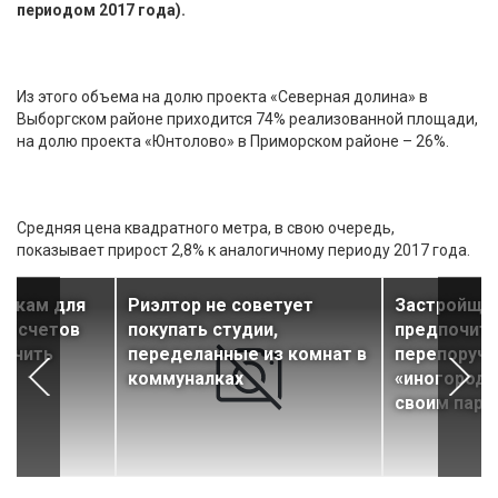
периодом 2017 года).
Из этого объема на долю проекта «Северная долина» в
Выборгском районе приходится 74% реализованной площади,
на долю проекта «Юнтолово» в Приморском районе – 26%.
Средняя цена квадратного метра, в свою очередь,
показывает прирост 2,8% к аналогичному периоду 2017 года.
анкам для
Риэлтор не советует
Застройщи
оу-счетов
покупать студии,
предпочит
ягчить
переделанные из комнат в
перепоруча
коммуналках
«иногородн
своим парт