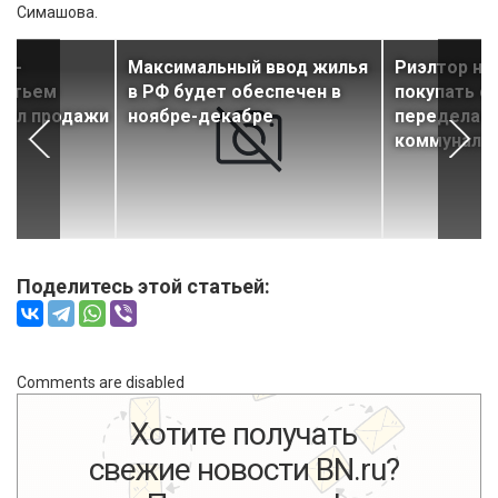
Симашова.
кт-
Максимальный ввод жилья
Риэлтор не
ретьем
в РФ будет обеспечен в
покупать ст
чил продажи
ноябре-декабре
переделанн
коммуналк
Поделитесь этой статьей:
Comments are disabled
Хотите получать
свежие новости BN.ru?