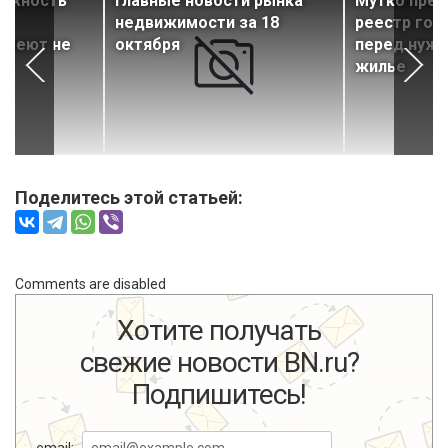
ожность
Главные новости рынка
Мутко пре
недвижимости за 18
реестр гос
имеют не
октября
перед нуж
жилье
Поделитесь этой статьей:
Comments are disabled
Хотите получать
свежие новости BN.ru?
Подпишитесь!
email: