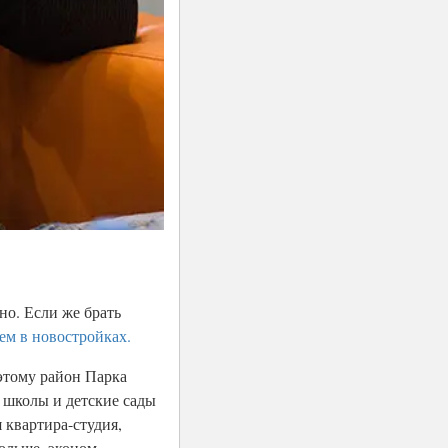
но. Если же брать
ем в новостройках.
оэтому район Парка
я школы и детские сады
 квартира-студия,
больше, эконом-