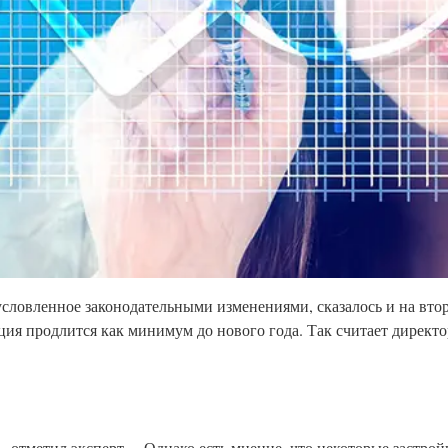
словленное законодательными изменениями, сказалось и на втор
ация продлится как минимум до нового года. Так считает дирек
, – отметил эксперт. – Однако есть мнение, что некоторые застр