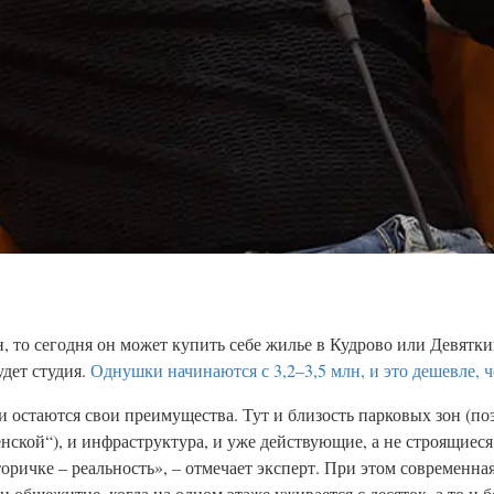
, то сегодня он может купить себе жилье в Кудрово или Девятки
удет студия.
Однушки начинаются с 3,2–3,5 млн, и это дешевле, ч
и остаются свои преимущества. Тут и близость парковых зон (п
нской“), и инфраструктура, и уже действующие, а не строящиес
торичке – реальность», – отмечает эксперт. При этом современная
и общежитие, когда на одном этаже уживается с десяток, а то и 