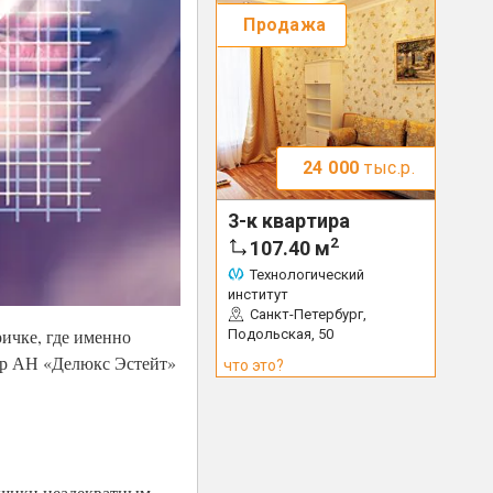
Продажа
24 000
тыс.р.
3-к квартира
2
107.40
м
Технологический
институт
Санкт-Петербург,
ичке, где именно
Подольская, 50
тор АН «Делюкс Эстейт»
что это?
ойщики неадекватным