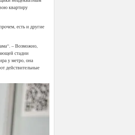
свою квартиру
рочем, есть и другие
ама“. – Возможно,
шающей стадии
ира у метро, она
ают действительные