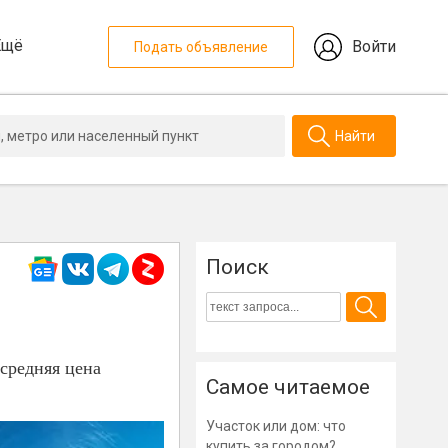
Ещё
Войти
Подать объявление
Найти
Поиск
средняя цена
Самое читаемое
Участок или дом: что
купить за городом?