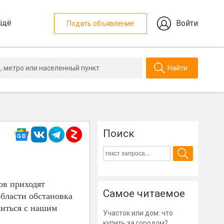
Ещё
Войти
Подать объявление
Найти
Поиск
ов приходят
Самое читаемое
области обстановка
миться с нашим
Участок или дом: что
купить за городом?