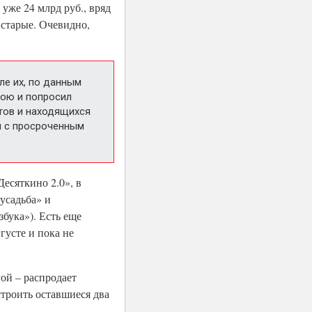
уже 24 млрд руб., вряд
 старые. Очевидно,
ле их, по данным
рою и попросил
ктов и находящихся
ы с просроченным
есяткино 2.0», в
усадьба» и
бука»). Есть еще
усте и пока не
ой – распродает
троить оставшиеся два