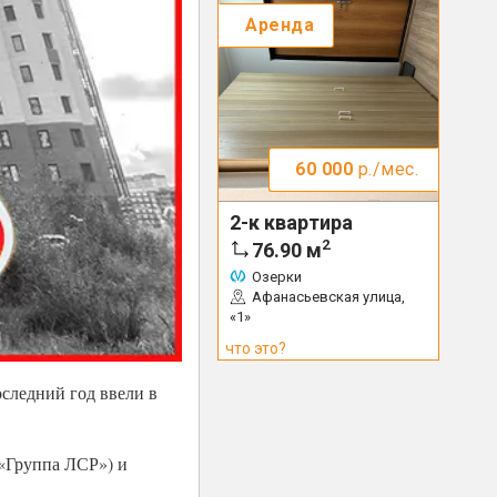
Аренда
60 000
р./мес.
2-к квартира
2
76.90
м
Озерки
Афанасьевская улица,
«1»
что это?
следний год ввели в
 «Группа ЛСР») и