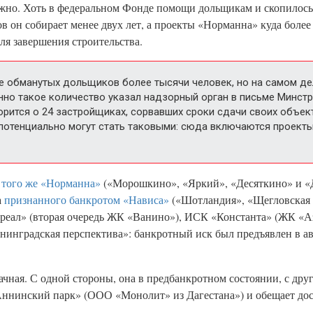
ожно. Хоть в федеральном Фонде помощи дольщикам и скопилось 
в он собирает менее двух лет, а проекты «Норманна» куда более
ля завершения строительства.
ре обманутых дольщиков более тысячи человек, но на самом де
енно такое количество указал надзорный орган в письме Минст
ворится о 24 застройщиках, сорвавших сроки сдачи своих объе
. потенциально могут стать таковыми: сюда включаются проект
 того же «Норманна»
(«Морошкино», «Яркий», «Десяткино» и «Д
а
признанного банкротом «Нависа»
(«Шотландия», «Щегловская 
ареал» (вторая очередь ЖК «Ванино»), ИСК «Константа» (ЖК «Аз
нградская перспектива»: банкротный иск был предъявлен в авг
ная. С одной стороны, она в предбанкротном состоянии, с друг
Аннинский парк» (ООО «Монолит» из Дагестана») и обещает дос