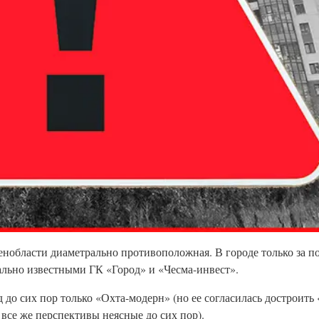
нобласти диаметрально противоположная. В городе только за по
ально известными ГК «Город» и «Чесма-инвест».
 до сих пор только «Охта-модерн» (но ее согласилась достроить
 все же перспективы неясные до сих пор).