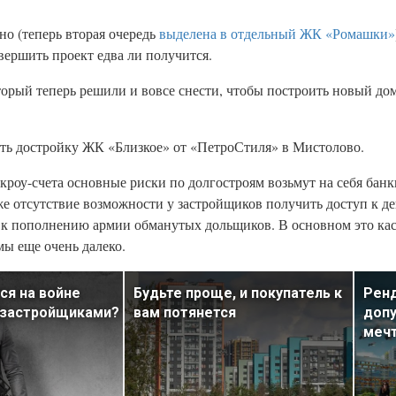
о (теперь вторая очередь
выделена в отдельный ЖК «Ромашки»
вершить проект едва ли получится.
рый теперь решили и вовсе снести, чтобы построить новый дом 
ать достройку ЖК «Близкое» от «ПетроСтиля» в Мистолово.
роу-счета основные риски по долгостроям возьмут на себя банк
е отсутствие возможности у застройщиков получить доступ к ден
и к пополнению армии обманутых дольщиков. В основном это ка
мы еще очень далеко.
ся на войне
Будьте проще, и покупатель к
Ренд
 застройщиками?
вам потянется
допу
меч