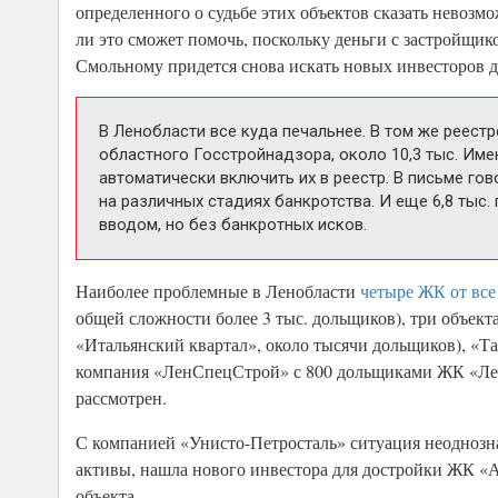
определенного о судьбе этих объектов сказать невозм
ли это сможет помочь, поскольку деньги с застройщико
Смольному придется снова искать новых инвесторов д
В Ленобласти все куда печальнее. В том же реест
областного Госстройнадзора, около 10,3 тыс. Им
автоматически включить их в реестр. В письме го
на различных стадиях банкротства. И еще 6,8 тыс
вводом, но без банкротных исков.
Наиболее проблемные в Ленобласти
четыре ЖК от все
общей сложности более 3 тыс. дольщиков), три объект
«Итальянский квартал», около тысячи дольщиков), «Т
компания «ЛенСпецСтрой» с 800 дольщиками ЖК «Лени
рассмотрен.
С компанией «Унисто-Петросталь» ситуация неоднознач
активы, нашла нового инвестора для достройки ЖК «
объекта.