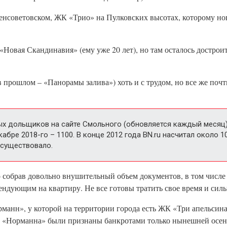
енсоветовском, ЖК «Трио» на Пулковских высотах, которому но
Новая Скандинавия» (ему уже 20 лет), но там осталось дострои
рошлом – «Панорамы залива») хоть и с трудом, но все же почти
тых дольщиков на сайте Смольного (обновляется каждый месяц)
екабре 2018-го – 1100. В конце 2012 года BN.ru насчитал около 
 существовало.
о собрав довольно внушительный объем документов, в том числе
ндующим на квартиру. Не все готовы тратить свое время и силы
манн», у которой на территории города есть ЖК «Три апельсин
и» «Норманна» были признаны банкротами только нынешней осен