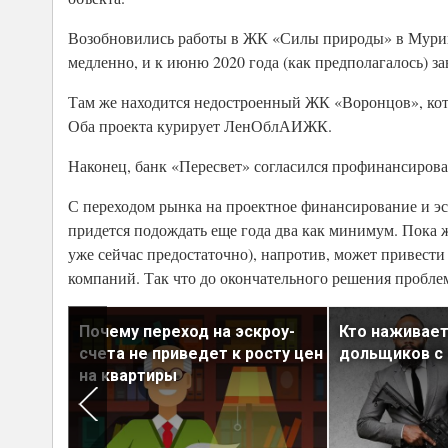
Возобновились работы в ЖК «Силы природы» в Мурин
медленно, и к июню 2020 года (как предполагалось) за
Там же находится недостроенный ЖК «Воронцов», кото
Оба проекта курирует ЛенОблАИЖК.
Наконец, банк «Пересвет» согласился профинансиров
С переходом рынка на проектное финансирование и эск
придется подождать еще года два как минимум. Пока ж
уже сейчас предостаточно), напротив, может привест
компаний. Так что до окончательного решения пробле
азмерах
Почему переход на эскроу-
Кто наживает
счета не приведет к росту цен
дольщиков с
на квартиры