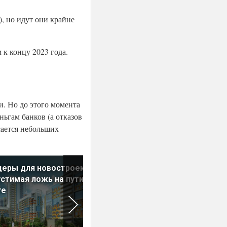
), но идут они крайне
к концу 2023 года.
и. Но до этого момента
ьгам банков (а отказов
сается небольших
еры для новостроек:
Новое жилье тает в размер
стимая ложь на пути к
просто на глазах
те