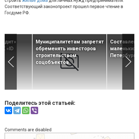
строить
жилые дома
для личных нужд предпринимателя.
Соответствующий законопроект прошел первое чтение в
Госдуме РФ.
редит»
Муниципалитетам запретят
Составлен 
К «ID
обременять инвесторов
маленьких 
строительством
Петербурга
соцобъектов
Поделитесь этой статьей:
Comments are disabled