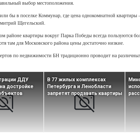
правильный выбор местоположения.
жили бы в поселке Коммунар, где цена однокомнатной квартиры –
 Дмитрий Щегельский.
ском районе квартиры вокруг Парка Победы всегда пользуются бо
тя там для Московского района цены достаточно низкие.
ертов по недвижимости БН традиционно проводит на различны
страции ДДУ
В 77 жилых комплексах
Мин
 на достройке
Петербурга и Ленобласти
испо
объектов
запретят продавать квартиры
расс