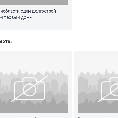
енобласти сдан долгострой
ой первый дом»
ерта»