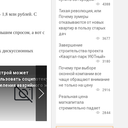
4388
Тихая революция, или
 1,8 млн рублей. С
Почему зумеры
отказываются от новых
квартир в пользу старых
льшим спросом, а вот с
дач
3677
Завершение
х дискуссионных
строительства проекта
«Квартал-парк УЮТный»
3180
Почему при выборе
строй может
В Ленобласти сдан
оконной компании все
льзовать соципотеку для
долгострой «Твой первый
чаще обращают внимание
еления аварийного жилья
дом»
не только на цену
2916
Реальная цена
маткапитала
стремительно падает
2844