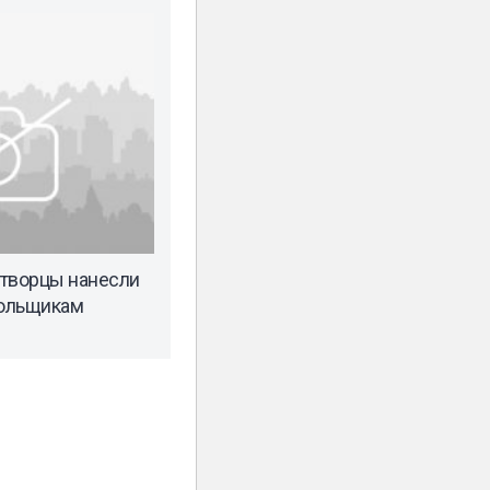
отворцы нанесли
ольщикам