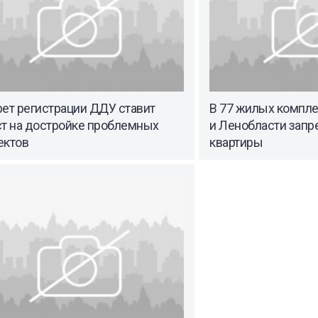
ет регистрации ДДУ ставит
В 77 жилых компле
ст на достройке проблемных
и Ленобласти запр
ектов
квартиры