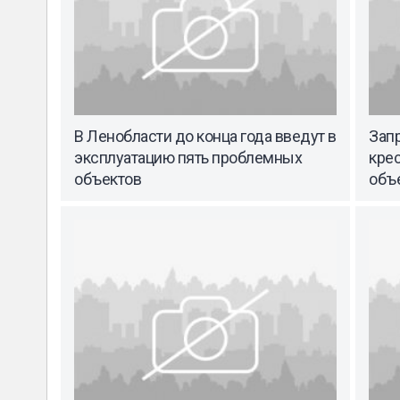
В Ленобласти до конца года введут в
Запр
эксплуатацию пять проблемных
кре
объектов
объ