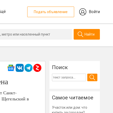
Ещё
Войти
Подать объявление
Найти
Поиск
ена
т Санкт-
Самое читаемое
й Щегельский в
Участок или дом: что
купить за городом?