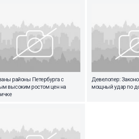
ваны районы Петербурга с
Девелопер: Закон
ым высоким ростом цен на
мощный удар по д
ричке