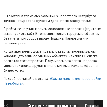
БН составил топ самых маленьких новостроек Петербурга,
точнее четыре топа с учетом деления по классу жилья.
В рейтинге не учитывались малоэтажные проекты (те, что не
выше трех этажей). В топ вошли только городские объекты,
без учета пригородов вроде Пушкина, Павловска или
Зеленогорска.
Когда идет речь о доме, где мало квартир, первым делом,
конечно, думаешь об элитных объектах. Рейтинг БН слегка
расшатал этот стереотип. Получилось, что элита недалеко
ушла от эконома, а рулят в плане минимализма комфорт- и
бизнес-класс.
Подробнее читайте в статье
«Самые маленькие новостройки
Петербурга»
.
ь ЖК
Снижение спроса вынудит
Главные но