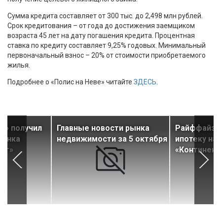
Сумма кредита составляет от 300 тыс. до 2,498 млн рублей.
Срок кредитования – от года до достижения заемщиком
возраста 45 лет на дату погашения кредита. Процентная
ставка по кредиту составляет 9,25% годовых. Минимальный
первоначальный взнос – 20% от стоимости приобретаемого
жилья.
Подробнее о «Полис на Неве» читайте
ЗДЕСЬ
.
й» получил
Главные новости рынка
Райффайзе
банка
недвижимости за 5 октября
ипотеку на
ург»
«Континен