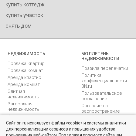
купить коттедж
купить участок
снять дом
НЕДВИЖИМОСТЬ
БЮЛЛЕТЕНЬ
НЕДВИЖИМОСТИ
Продажа квартир
Правила перепечатки
Продажа комнат
Политика
Аренда квартир
конфиденциальности
Аренда комнат
BN.ru
Элитная
Пользовательское
недвижимость
соглашение
Загородная
Согласие на
недвижимость
распространение
Коммерческая
персональных данных
недвижимость
Сайт bn.ru использует файлы «cookie» и системы аналитики
Карта сайта
для персонализации сервисов и повышения удобства
Медийная реклама
пользования веб-сайтом. Продолжая просмотр сайта, вы