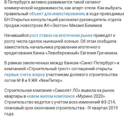
В Петербурге активно развивается такой сегмент
коммерческой недвижимости, как апарт-отели. Как выбрать
правильный
объект для инвестирования
, в ходе проводимых
БН Открытых консультаций рассказал руководитель отдела
продаж новостроек АН «Экотон» Михаил Бизимов.
Начавшийся
рост ставок на ипотечном рынке
приведет к
росту числа сделок нынешней осенью. Об этом сообщила
заместитель начальника управления ипотечного
кредитования банка «Левобережный» Евгения Гречихина.
В рамках заключенных между банком «Санкт-Петербург» и
компанией «Строительный трест» соглашений открыты
первые счета эскроу
участникам долевого строительства
лотов № 8 и 9 ЖК «NewПитер».
Строительная компания «Самолет ЛО» вывела на рынок
квартиры в
новом жилом комплексе
«Мурино 2020».
Строительство ведется с учётом всех изменений ФЗ-214,
плановый срок окончания строительства - IV квартал 2019
года.