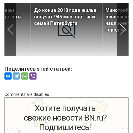
онеры
До конца 2018 года жилье
Минстрой о
едства в
получат 945 многодетных
основные з
семей Петербурга
нацпроекта
городская 
Поделитесь этой статьей:
Comments are disabled
Хотите получать
свежие новости BN.ru?
Подпишитесь!