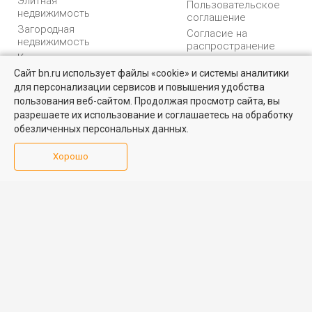
Элитная
Пользовательское
недвижимость
соглашение
Загородная
Согласие на
недвижимость
распространение
Коммерческая
персональных данных
недвижимость
Сайт bn.ru использует файлы «cookie» и системы аналитики
Карта сайта
для персонализации сервисов и повышения удобства
Квартиры на вторичном рынке
Медийная реклама
пользования веб-сайтом. Продолжая просмотр сайта, вы
PR продвижение
Более 10 тысяч квартир в Санкт-Петербурге и области от
разрешаете их использование и соглашаетесь на обработку
собственников и агентств недвижимости
обезличенных персональных данных.
ИНФОРМАЦИЯ
ВОЗНИКЛИ ВОПРОСЫ
Посмотреть
Хорошо
Аналитика
Форум
недвижимости
Контакты
Каталог компаний
Юридическая
Партнеры
консультация
Календарь
мероприятий
Обратная связь
Учредитель - Общество
16+
© 2005 – 2026, ООО «УК
с ограниченной
«БН»
ответственностью
"Управляющая
196105, Санкт-