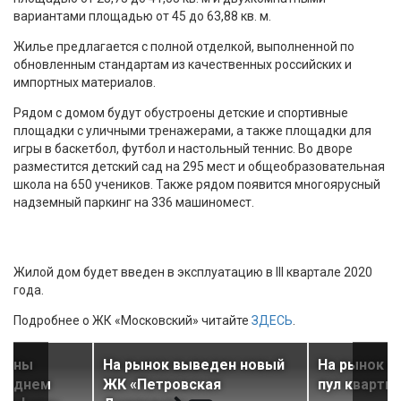
вариантами площадью от 45 до 63,88 кв. м.
Жилье предлагается с полной отделкой, выполненной по
обновленным стандартам из качественных российских и
импортных материалов.
Рядом с домом будут обустроены детские и спортивные
площадки с уличными тренажерами, а также площадки для
игры в баскетбол, футбол и настольный теннис. Во дворе
разместится детский сад на 295 мест и общеобразовательная
школа на 650 учеников. Также рядом появится многоярусный
надземный паркинг на 336 машиномест.
Жилой дом будет введен в эксплуатацию в III квартале 2020
года.
Подробнее о ЖК «Московский» читайте
ЗДЕСЬ
.
дены
На рынок выведен новый
На рынок в
следнем
ЖК «Петровская
пул кварти