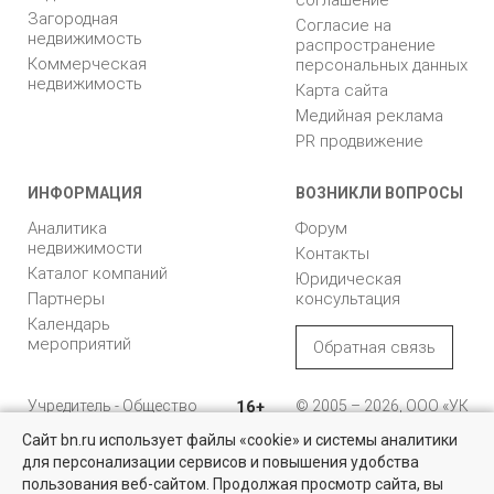
Загородная
Согласие на
недвижимость
распространение
Коммерческая
персональных данных
недвижимость
Карта сайта
Медийная реклама
PR продвижение
ИНФОРМАЦИЯ
ВОЗНИКЛИ ВОПРОСЫ
Аналитика
Форум
недвижимости
Контакты
Каталог компаний
Юридическая
Партнеры
консультация
Календарь
мероприятий
Обратная связь
Учредитель - Общество
16+
© 2005 – 2026, ООО «УК
с ограниченной
«БН»
Сайт bn.ru использует файлы «cookie» и системы аналитики
ответственностью
"Управляющая
196105, Санкт-
для персонализации сервисов и повышения удобства
Найти квартиру - это просто!
компания "Бюллетень
Петербург, пр. Юрия
пользования веб-сайтом. Продолжая просмотр сайта, вы
недвижимости"
Гагарина, 1