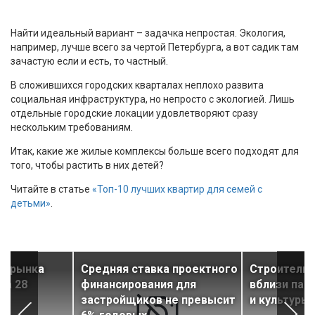
Найти идеальный вариант – задачка непростая. Экология,
например, лучше всего за чертой Петербурга, а вот садик там
зачастую если и есть, то частный.
В сложившихся городских кварталах неплохо развита
социальная инфраструктура, но непросто с экологией. Лишь
отдельные городские локации удовлетворяют сразу
нескольким требованиям.
Итак, какие же жилые комплексы больше всего подходят для
того, чтобы растить в них детей?
Читайте в статье
«Топ-10 лучших квартир для семей с
детьми»
.
ти рынка
Средняя ставка проектного
Строительс
за 28
финансирования для
вблизи пам
застройщиков не превысит
и культуры