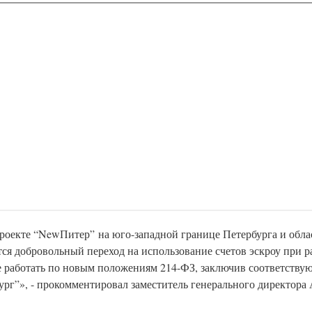
проекте “NewПитер” на юго-западной границе Петербурга и обл
тся добровольный переход на использование счетов эскроу при р
е работать по новым положениям 214-ФЗ, заключив соответству
рг”», - прокомментировал заместитель генерального директор