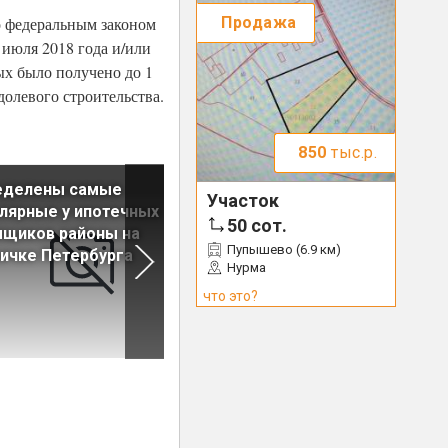
Продажа
о федеральным законом
июля 2018 года и/или
ых было получено до 1
долевого строительства.
850
тыс.р.
еделены самые
Ввод многоквартирных дом
Участок
лярные у ипотечных
в России за январь-август
50
сот.
мщиков районы на
сократился на 17,6%
Пупышево (6.9 км)
ичке Петербурга
Нурма
что это?