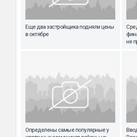
Еще два застройщика подняли цены
Сред
в октябре
фин
не 
Определены самые популярные у
Вво