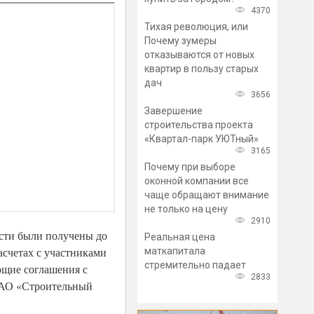
4370
Тихая революция, или
Почему зумеры
отказываются от новых
квартир в пользу старых
дач
3656
Завершение
строительства проекта
«Квартал-парк УЮТный»
3165
Почему при выборе
оконной компании все
чаще обращают внимание
не только на цену
2910
асти были получены до
Реальная цена
асчетах с участниками
маткапитала
стремительно падает
ющие соглашения с
2833
а АО «Строительный