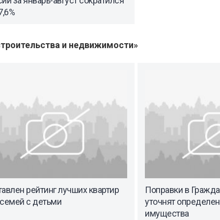
ии за январь-август сократился
7,6%
троительства и недвижимости»
авлен рейтинг лучших квартир
Поправки в Гражда
 семей с детьми
уточнят определе
имущества