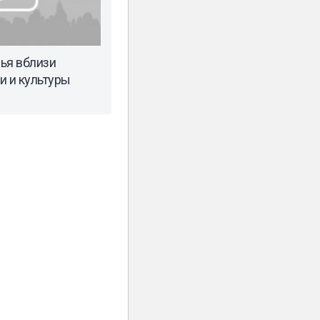
ья вблизи
и и культуры