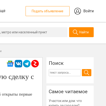
Ещё
Войти
Подать объявление
Найти
ми
Поиск
ую сделку с
Самое читаемое
й открыты первые
Участок или дом: что
купить за городом?