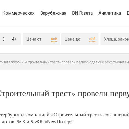
Коммерческая
Зарубежная
BN Газета
Аналитика
3
4+
всё
всё
т-Петербург» и «Строительный трест» провели первую сделку с эскроу-счета
троительный трест» провели перв
тербург» и компанией «Строительный трест» соглашени
ва лотов № 8 и 9 ЖК «NewПитер».