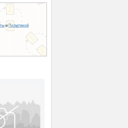
ты
и
Политикой