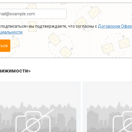
подписаться» вы подтверждаете, что согласны с
Договором Офер
циальности
.
ться
вижимости»