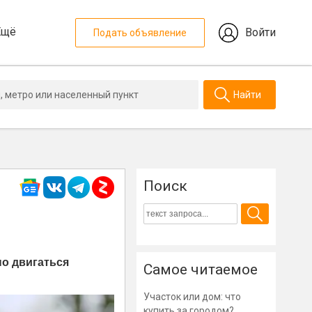
Ещё
Войти
Подать объявление
Найти
Поиск
но двигаться
Самое читаемое
Участок или дом: что
купить за городом?