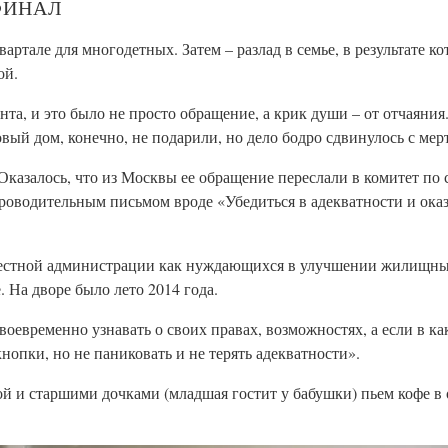
ФИНАЛ
артале для многодетных. Затем – разлад в семье, в результате ко
ой.
а, и это было не просто обращение, а крик души – от отчаяния.
вый дом, конечно, не подарили, но дело бодро сдвинулось с мер
казалось, что из Москвы ее обращение переслали в комитет по 
проводительным письмом вроде «Убедиться в адекватности и оказ
в местной администрации как нуждающихся в улучшении жилищн
 На дворе было лето 2014 года.
воевременно узнавать о своих правах, возможностях, а если в к
нопки, но не паниковать и не терять адекватности».
й и старшими дочками (младшая гостит у бабушки) пьем кофе в