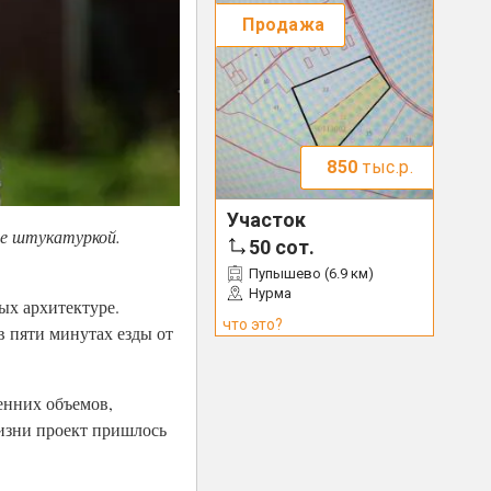
Продажа
850
тыс.р.
Участок
ие штукатуркой.
50
сот.
Пупышево (6.9 км)
Нурма
ых архитектуре.
что это?
в пяти минутах езды от
енних объемов,
жизни проект пришлось