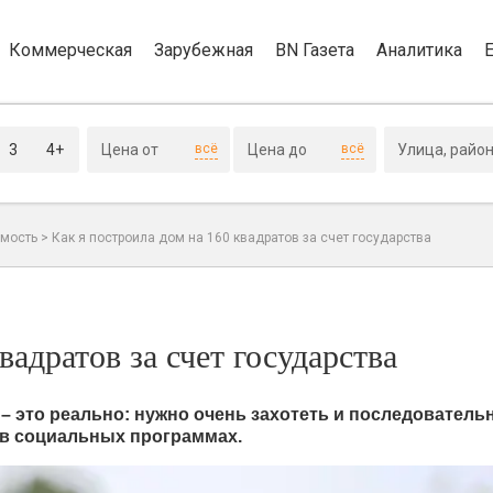
Коммерческая
Зарубежная
BN Газета
Аналитика
3
4+
всё
всё
мость
>
Как я построила дом на 160 квадратов за счет государства
вадратов за счет государства
 это реально: нужно очень захотеть и последователь
я в социальных программах.