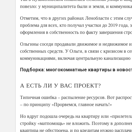
повезло: у муниципалитета были и земля, и коммуник
Отметим, что в других районах Ленобласти с этим слу
проблема для всех, кто получал участки до 2019 года, з
оформления в собственность по факту завершения стро
Ольгины соседи продавали движимое и недвижимое им
собственных средств. У Ольги, в связи с кризисом в се
коммуникациями, включая центральную канализацию и г
Подборка: многокомнатные квартиры в новостр
А ЕСТЬ ЛИ У ВАС ПРОЕКТ?
Типичная ошибка – распыление ресурсов. Вот распрост
– по принципу «Прорвемся, главное начать!»
Но вдруг подошла очередь на квартиру или «прилетела
стройку «матпомощь» не вложить. Поэтому в дополнени
квартира не обустроена, и по кредитам нужно расплачи