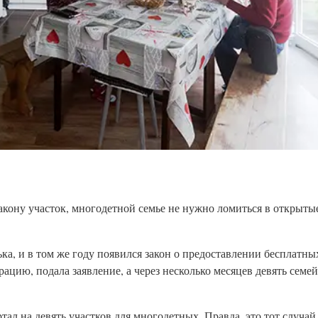
кону участок, многодетной семье не нужно ломиться в открытые
ка, и в том же году появился закон о предоставлении бесплатны
цию, подала заявление, а через несколько месяцев девять семе
ал на девять участков для многодетных. Правда, это тот случай