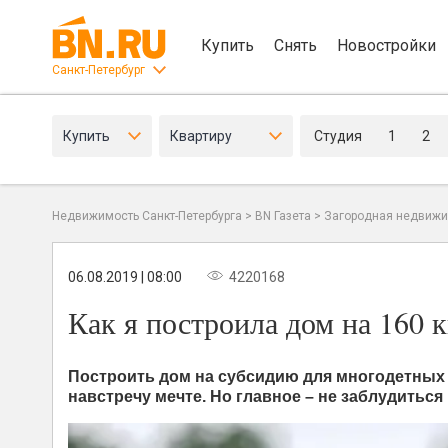
Купить
Снять
Новостройки
Санкт-Петербург
Купить
Квартиру
Студия
1
2
Недвижимость Санкт-Петербурга
>
BN Газета
>
Загородная недвижи
06.08.2019 | 08:00
4220168
Как я построила дом на 160 к
Построить дом на субсидию для многодетных –
навстречу мечте. Но главное – не заблудитьс