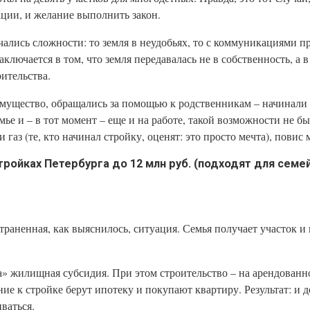
ации, и желание выполнить закон.
чались сложности: то земля в неудобьях, то с коммуникациями 
аключается в том, что земля передавалась не в собственность, а в
ительства.
ущество, обращались за помощью к родственникам – начинали с
мье и – в тот момент – еще и на работе, такой возможности не бы
аз (те, кто начинал стройку, оценят: это просто мечта), повис
ойках Петербурга до 12 млн руб. (подходят для семей
раненная, как выяснилось, ситуация. Семья получает участок и 
» жилищная субсидия. При этом строительство – на арендованно
е к стройке берут ипотеку и покупают квартиру. Результат: и д
ваться.