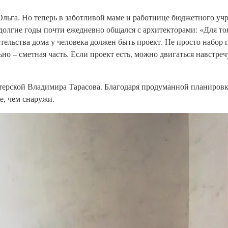
 Ольга. Но теперь в заботливой маме и работнице бюджетного у
долгие годы почти ежедневно общался с архитекторами: «Для тог
ительства дома у человека должен быть проект. Не просто набор 
о – сметная часть. Если проект есть, можно двигаться навстречу
стерской Владимира Тарасова. Благодаря продуманной планиров
е, чем снаружи.