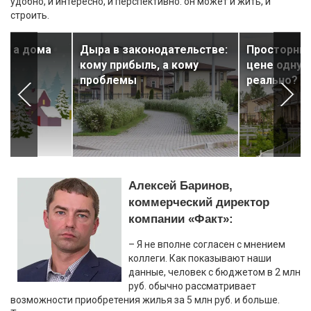
удобно, и интересно, и перспективно: он может и жить, и
строить.
т, а дома
Дыра в законодательстве:
Просторный
кому прибыль, а кому
цене однуш
проблемы
реально?
Алексей Баринов,
коммерческий директор
компании «Факт»:
– Я не вполне согласен с мнением
коллеги. Как показывают наши
данные, человек с бюджетом в 2 млн
руб. обычно рассматривает
возможности приобретения жилья за 5 млн руб. и больше.