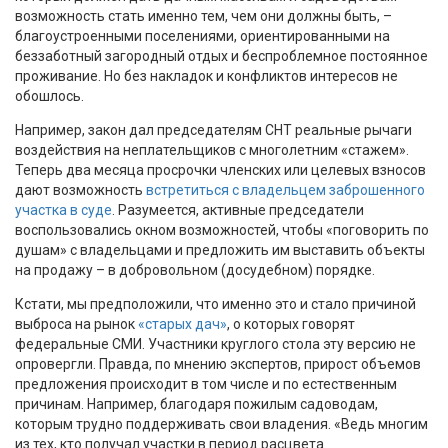
возможность стать именно тем, чем они должны быть, –
благоустроенными поселениями, ориентированными на
беззаботный загородный отдых и беспроблемное постоянное
проживание. Но без накладок и конфликтов интересов не
обошлось.
Например, закон дал председателям СНТ реальные рычаги
воздействия на неплательщиков с многолетним «стажем».
Теперь два месяца просрочки членских или целевых взносов
дают возможность
встретиться с владельцем заброшенного
участка в суде
. Разумеется, активные председатели
воспользовались окном возможностей, чтобы «поговорить по
душам» с владельцами и предложить им выставить объекты
на продажу – в добровольном (досудебном) порядке.
Кстати, мы предположили, что именно это и стало причиной
выброса на рынок
«старых дач»
, о которых говорят
федеральные СМИ. Участники круглого стола эту версию не
опровергли. Правда, по мнению экспертов, прирост объемов
предложения происходит в том числе и по естественным
причинам. Например, благодаря пожилым садоводам,
которым трудно поддерживать свои владения. «Ведь многим
из тех, кто получал участки в период расцвета