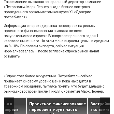
Такое мнение высказал генеральный директор компании
«Петрополь» Марк Лернер в ходе бизнес-завтрака,
проведенного оргкомитетом конкурса XII «Доверие
потребителя».
Информация о переходе рынка новостроек на рельсы
проектного финансирования вызвала всплеск
покупательского спроса в IV квартале прошлого года и I
квартале нынешнего. На этом фоне выросли цены - в среднем
на 8-10%. По словам эксперта, сейчас ситуация
нормализовалась – после всплеска спроса рынок начал
остывать.
«Спрос стал более аккуратным. Потребитель сейчас
привыкает к новому уровню цен и пока находится в
тревожном ожидании, пытаясь понять, что будет дальше с
рынком новостроек после 1 июля», - отметил Марк Лернер.
илья в
Проектное финансирование
Застройщи
рь-апрель
переориентирует часть
экономить 