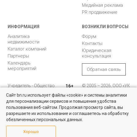
Медийная реклама
PR продвижение
ИНФОРМАЦИЯ
ВОЗНИКЛИ ВОПРОСЫ
Аналитика
Форум
недвижимости
Контакты
Каталог компаний
Юридическая
Партнеры
консультация
Календарь
мероприятий
Обратная связь
Учредитель - Общество
16+
© 2005 – 2026, ООО «УК
с ограниченной
«БН»
Сайт bn.ru использует файлы «cookie» и системы аналитики
ответственностью
"Управляющая
196105, Санкт-
для персонализации сервисов и повышения удобства
Найти квартиру - это просто!
компания "Бюллетень
Петербург, пр. Юрия
пользования веб-сайтом. Продолжая просмотр сайта, вы
недвижимости"
Гагарина, 1
Выбирайте среди 14 тысяч проверенных вариантов на вторичом
разрешаете их использование и соглашаетесь на обработку
рынке жилья на портале BN.ru
обезличенных персональных данных.
8 (812) 331-93-56
Посмотреть объявления
Хорошо
reklama@bn.ru