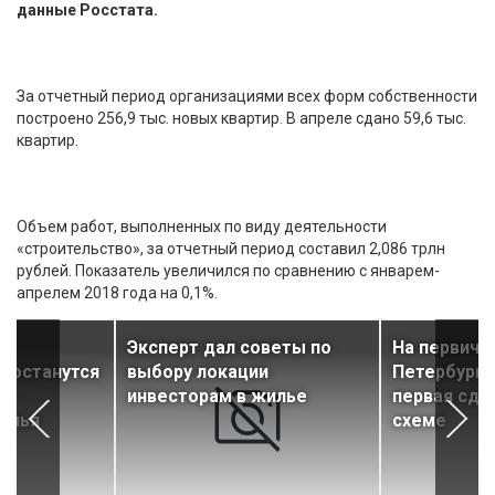
данные Росстата.
За отчетный период организациями всех форм собственности
построено 256,9 тыс. новых квартир. В апреле сдано 59,6 тыс.
квартир.
Объем работ, выполненных по виду деятельности
«строительство», за отчетный период составил 2,086 трлн
рублей. Показатель увеличился по сравнению с январем-
апрелем 2018 года на 0,1%.
о
Эксперт дал советы по
На первичн
я останутся
выбору локации
Петербурга
 м
инвесторам в жилье
первая сде
илья
схеме