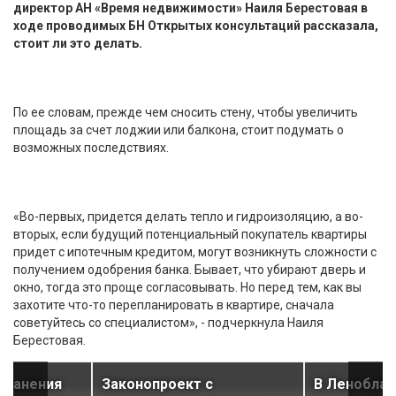
директор АН «Время недвижимости» Наиля Берестовая в
ходе проводимых БН Открытых консультаций рассказала,
стоит ли это делать.
По ее словам, прежде чем сносить стену, чтобы увеличить
площадь за счет лоджии или балкона, стоит подумать о
возможных последствиях.
«Во-первых, придется делать тепло и гидроизоляцию, а во-
вторых, если будущий потенциальный покупатель квартиры
придет с ипотечным кредитом, могут возникнуть сложности с
получением одобрения банка. Бывает, что убирают дверь и
окно, тогда это проще согласовывать. Но перед тем, как вы
захотите что-то перепланировать в квартире, сначала
советуйтесь со специалистом», - подчеркнула Наиля
Берестовая.
хранения
Законопроект с
В Леноблас