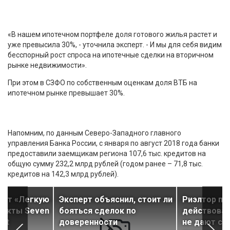
«В нашем ипотечном портфеле доля готового жилья растет и
уже превысила 30%, - уточнила эксперт. - И мы для себя видим
бесспорный рост спроса на ипотечные сделки на вторичном
рынке недвижимости».
При этом в СЗФО по собственным оценкам доля ВТБ на
ипотечном рынке превышает 30%.
Напомним, по данным Северо-Западного главного
управления Банка России, с января по август 2018 года банки
предоставили заемщикам региона 107,6 тыс. кредитов на
общую сумму 232,2 млрд рублей (годом ранее – 71,8 тыс.
кредитов на 142,3 млрд рублей).
аст «Легкую
Эксперт объяснил, стоит ли
Риэлтор по
ъекты Seven
бояться сделок по
действоват
ent
доверенности
не дают со