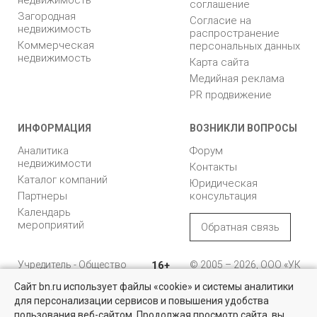
соглашение
Загородная
Согласие на
недвижимость
распространение
Коммерческая
персональных данных
недвижимость
Карта сайта
Медийная реклама
PR продвижение
ИНФОРМАЦИЯ
ВОЗНИКЛИ ВОПРОСЫ
Аналитика
Форум
недвижимости
Контакты
Каталог компаний
Юридическая
Партнеры
консультация
Календарь
мероприятий
Обратная связь
Учредитель - Общество
16+
© 2005 – 2026, ООО «УК
с ограниченной
«БН»
Сайт bn.ru использует файлы «cookie» и системы аналитики
ответственностью
"Управляющая
196105, Санкт-
для персонализации сервисов и повышения удобства
компания "Бюллетень
Петербург, пр. Юрия
пользования веб-сайтом. Продолжая просмотр сайта, вы