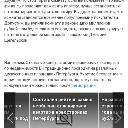
друзьям, то стоит брать комнату. Если вы понимаете, что ваши
финансы позволяют вам взять ипотеку, лучше остановиться
на этом варианте и купить квартиру. Вы должны понимать, что
комнаты становятся все менее популярными у покупателей.
Допустим, вы купили комнату в районе двух миллионов
рублей, вам будет сложно ее продать, так как она конкурирует
по цене с отдельной квартирой», - заключил Дмитрий
Щегельский.
Напомним, Открытые консультации независимых экспертов
по недвижимости БН традиционно проводит на различных
дискуссионных площадках Петербурга. Участие бесплатное, а
количество участников ограничено, поэтому попасть на
консультации можно только после
регистрации
.
я
Составлен рейтинг самых
На развити
анируется
необычных планировок
строительс
низм
квартир в новостройках
года выдел
енности под
Петербурга
рублей