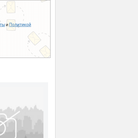
ты
и
Политикой