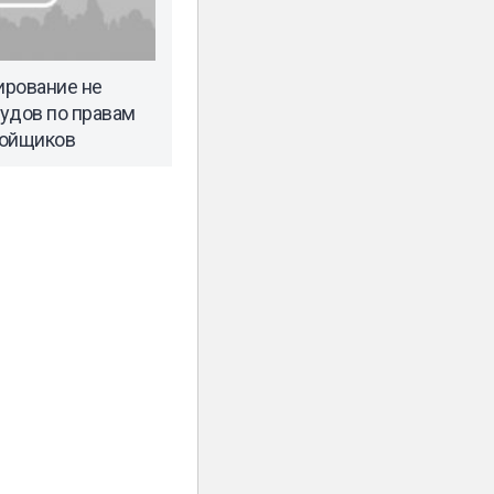
ирование не
удов по правам
ройщиков