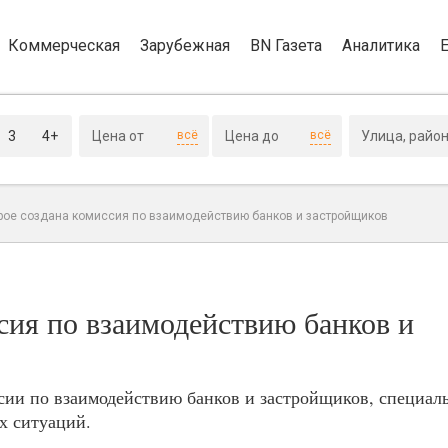
Коммерческая
Зарубежная
BN Газета
Аналитика
3
4+
всё
всё
рое создана комиссия по взаимодействию банков и застройщиков
сия по взаимодействию банков и
сии по взаимодействию банков и застройщиков, специал
х ситуаций.