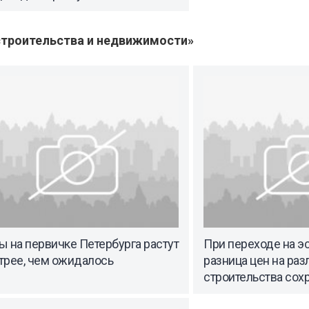
троительства и недвижимости»
 на первичке Петербурга растут
При переходе на э
трее, чем ожидалось
разница цен на ра
строительства сох