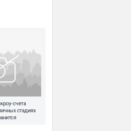
скроу-счета
зличных стадиях
ранится