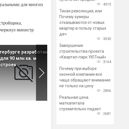
туальными для многих
4310
Тихая революция, или
Почему зумеры
астройщика,
отказываются от новых
квартир в пользу старых
дчеркнул министр
дач
3530
Завершение
строительства проекта
тербурге разработаны
Цены на первичном рынке
«Квартал-парк УЮТный»
для 90 млн кв. м
жилья до конца года
3104
остроек
вырастут на 10%
Почему при выборе
оконной компании все
чаще обращают внимание
не только на цену
2866
Реальная цена
маткапитала
стремительно падает
2681