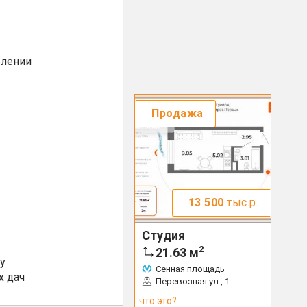
елении
Продажа
13 500
тыс.р.
Студия
2
21.63
м
у
Сенная площадь
х дач
Перевозная ул., 1
что это?