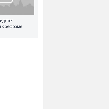
ридется
я к реформе