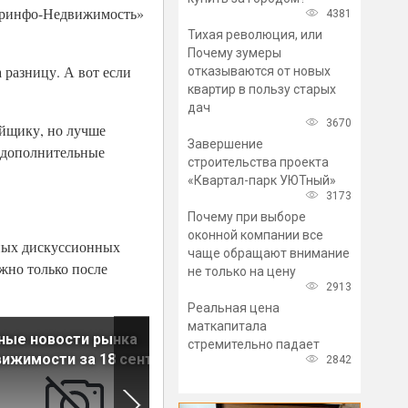
«Юринфо-Недвижимость»
4381
Тихая революция, или
Почему зумеры
 разницу. А вот если
отказываются от новых
квартир в пользу старых
дач
3670
ойщику, но лучше
Завершение
ь дополнительные
строительства проекта
«Квартал-парк УЮТный»
3173
Почему при выборе
оконной компании все
ных дискуссионных
чаще обращают внимание
жно только после
не только на цену
2913
Реальная цена
маткапитала
ные новости рынка
Гарантии Дом.рф по
стремительно падает
ижимости за 18 сентября
проектному финансировани
2842
должны быть общедоступ