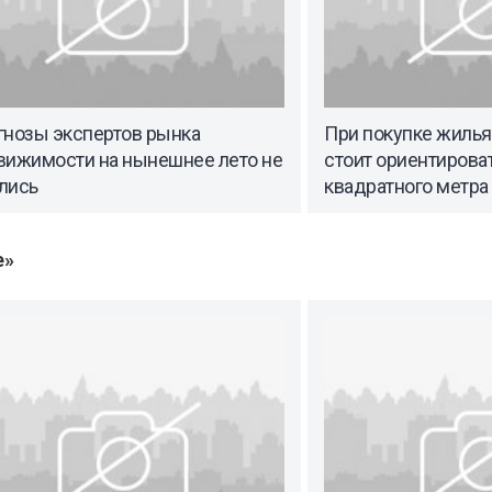
гнозы экспертов рынка
При покупке жилья
вижимости на нынешнее лето не
стоит ориентироват
лись
квадратного метра
е»