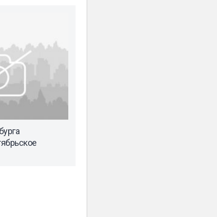
бурга
тябрьское