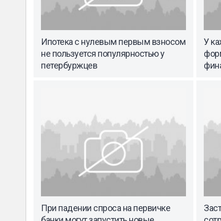
Ипотека с нулевым первым взносом
У ка
не пользуется популярностью у
фор
петербуржцев
фин
При падении спроса на первичке
Зас
банки могут запустить новые
сот