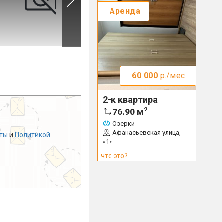
Аренда
60 000
р./мес.
2-к квартира
2
76.90
м
Озерки
Афанасьевская улица,
ты
и
Политикой
«1»
что это?