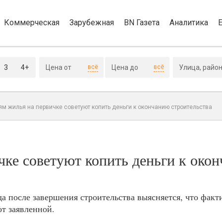
Коммерческая
Зарубежная
BN Газета
Аналитика
3
4+
всё
всё
м жилья на первичке советуют копить деньги к окончанию строительства
чке советуют копить деньги к око
а после завершения строительства выясняется, что факт
от заявленной.