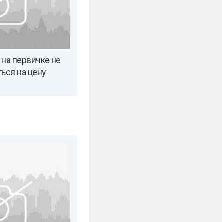
 на первичке не
ься на цену