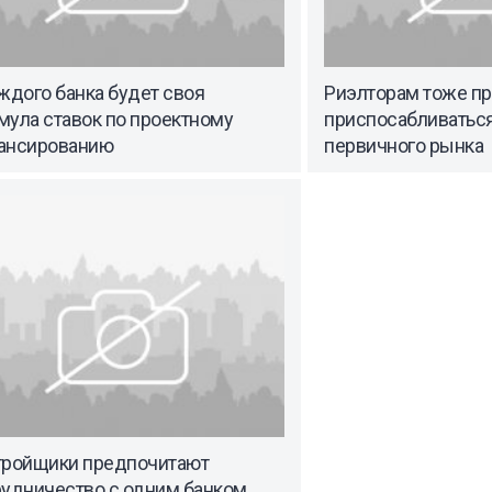
ждого банка будет своя
Риэлторам тоже п
мула ставок по проектному
приспосабливатьс
ансированию
первичного рынка
тройщики предпочитают
рудничество с одним банком