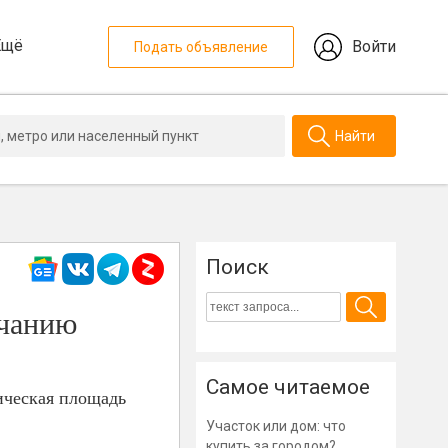
Ещё
Войти
Подать объявление
Найти
Поиск
нчанию
Самое читаемое
ическая площадь
Участок или дом: что
купить за городом?