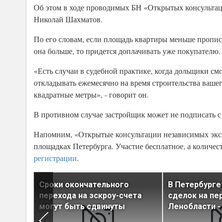
Об этом в ходе проводимых БН «Открытых консульта
Николай Шахматов.
По его словам, если площадь квартиры меньше прописа
она больше, то придется доплачивать уже покупателю.
«Есть случаи в судебной практике, когда дольщики с
откладывать ежемесячно на время строительства ваш
квадратные метры», - говорит он.
В противном случае застройщик может не подписать с
Напомним, «Открытые консультации независимых экс
площадках Петербурга. Участие бесплатное, а количес
регистрации
.
отовы
Сроки окончательного
В Петербурге
на
перехода на эскроу-счета
сделок на пер
могут быть сдвинуты
Ленобласти -