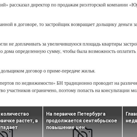
ций» рассказал директор по продажам риэлторской компании 
нной в договоре, то застройщик возвращает дольщику деньги за
могли не доплачивать за увеличившуюся площадь квартиры застр
его дома определенную сумму, чтобы была возможность оплатит
 дольщиком договор о приме-передаче жилья.
пертов по недвижимости» БН традиционно проводит на различ
тво участников ограничено, поэтому попасть на консультации мо
 количество
На первичке Петербурга
Глав
вичке растет, в
продолжается сентябрьское
недв
 падает
повышение цен