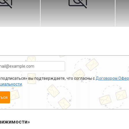
подписаться» вы подтверждаете, что согласны с
Договором Офер
циальности
.
ться
вижимости»