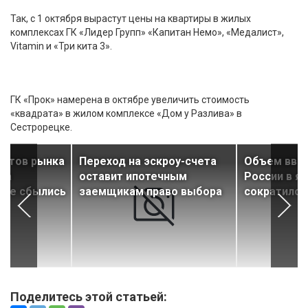
Так, с 1 октября вырастут цены на квартиры в жилых
комплексах ГК «Лидер Групп» «Капитан Немо», «Медалист»,
Vitamin и «Три кита 3».
ГК «Прок» намерена в октябре увеличить стоимость
«квадрата» в жилом комплексе «Дом у Разлива» в
Сестрорецке.
ертов рынка
Переход на эскроу-счета
Объем ввод
на
оставит ипотечным
России в я
 не сбылись
заемщикам право выбора
сократился 
Поделитесь этой статьей: