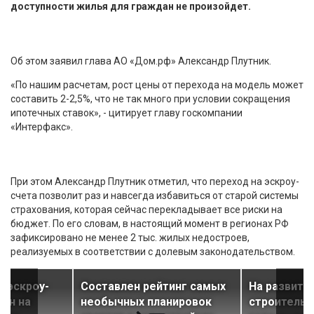
доступности жилья для граждан не произойдет.
Об этом заявил глава АО «Дом.рф» Александр Плутник.
«По нашим расчетам, рост цены от перехода на модель может
составить 2-2,5%, что не так много при условии сокращения
ипотечных ставок», - цитирует главу госкомпании
«Интерфакс».
При этом Александр Плутник отметил, что переход на эскроу-
счета позволит раз и навсегда избавиться от старой системы
страхования, которая сейчас перекладывает все риски на
бюджет. По его словам, в настоящий момент в регионах РФ
зафиксировано не менее 2 тыс. жилых недостроев,
реализуемых в соответствии с долевым законодательством.
а эскроу-
Составлен рейтинг самых
На развити
цен на
необычных планировок
строительс