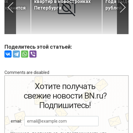
диях
квартир в новостройках
года выдел
сохранится
Петербурга
рублей
Поделитесь этой статьей:
Comments are disabled
Хотите получать
свежие новости BN.ru?
Подпишитесь!
email: