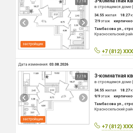
3-комнатная кв
1 / 18
в строящемся доме (I
34.55
жилая
18.27
к
7/9
этаж
кирпично
Тамбасова ул., стро
Красносельский рай
застройщик
+7 (812) XX
Дата изменения:
03.08.2026
3-комнатная кв
1 / 18
в строящемся доме (I
34.55
жилая
18.27
к
9/9
этаж
кирпично
Тамбасова ул., стро
Красносельский рай
застройщик
+7 (812) XX