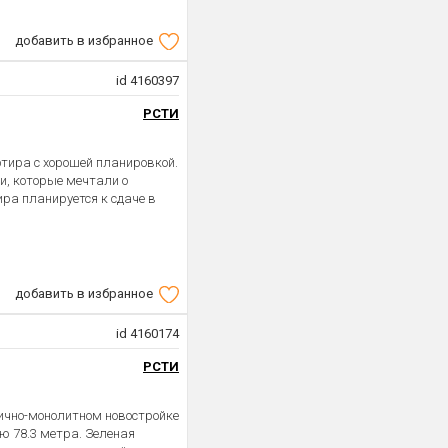
добавить в избранное
id 4160397
РСТИ
тира с хорошей планировкой.
и, которые мечтали о
ира планируется к сдаче в
добавить в избранное
id 4160174
РСТИ
пично-монолитном новостройке
 78.3 метра. Зеленая