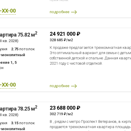
X-XX-00
подробнее
2
24 921 000 ₽
артира 75.82 м
328 685 ₽/м2
I кв. 2028)
К продаже предлагается трехкомнатная квар
ухня
2.75
потолок
Это оптимальный вариант для семьи с детьм
-монолитный
собственной детской и спальне. Данная кварт
ение 1, 5
2021 году с чистовой отделкой.
он
X-XX-00
подробнее
2
23 688 000 ₽
артира 78.25 м
302 719 ₽/м2
I кв. 2028)
В , рядом с метро Проспект Ветеранов, в кир
ухня
3.15
потолок
продается трехкомнатная квартира площадью
-монолитный