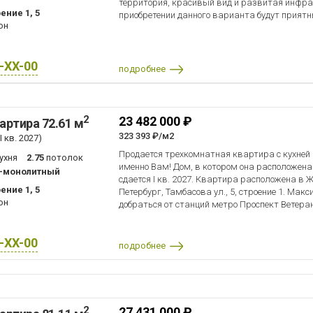
территория, красивый вид и развитая инфр
ение 1, 5
приобретении данного варианта будут прият
он
X-XX-00
подробнее
2
23 482 000 ₽
артира 72.61 м
323 393 ₽/м2
 кв. 2027)
Продается трехкомнатная квартира с кухней 
ухня
2.75
потолок
именно Вам! Дом, в котором она расположена
-монолитный
сдается I кв. 2027. Квартира расположена в 
ение 1, 5
Петербург, Тамбасова ул., 5, строение 1. Ма
он
добраться от станций метро Проспект Ветеран
X-XX-00
подробнее
2
27 431 000 ₽