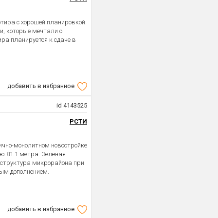
тира с хорошей планировкой.
и, которые мечтали о
ира планируется к сдаче в
добавить в избранное
id 4143525
РСТИ
пично-монолитном новостройке
 81.1 метра. Зеленая
аструктура микрорайона при
ным дополнением.
добавить в избранное