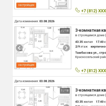
застройщик
+7 (812) XX
Дата изменения:
03.08.2026
3-комнатная кв
1 / 18
в строящемся доме (I
43.35
жилая
17.40
к
2/9
этаж
кирпично
Тамбасова ул., стро
Красносельский рай
застройщик
+7 (812) XX
Дата изменения:
03.08.2026
3-комнатная кв
1 / 18
в строящемся доме (I
43.35
жилая
17.40
к