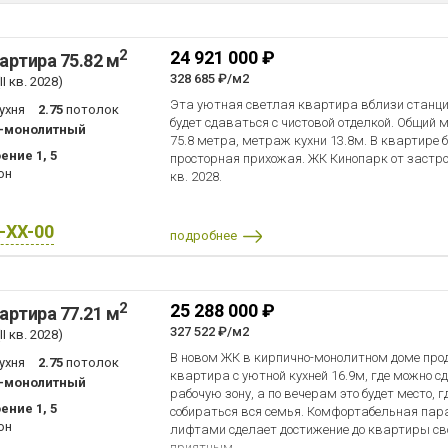
2
24 921 000 ₽
артира 75.82 м
328 685 ₽/м2
I кв. 2028)
Эта уютная светлая квартира вблизи станци
ухня
2.75
потолок
будет сдаваться с чистовой отделкой. Общий
-монолитный
75.8 метра, метраж кухни 13.8м. В квартире 
ение 1, 5
просторная прихожая. ЖК Кинопарк от застро
он
кв. 2028.
X-XX-00
подробнее
2
25 288 000 ₽
артира 77.21 м
327 522 ₽/м2
I кв. 2028)
В новом ЖК в кирпично-монолитном доме про
ухня
2.75
потолок
квартира с уютной кухней 16.9м, где можно 
-монолитный
рабочую зону, а по вечерам это будет место, г
ение 1, 5
собираться вся семья. Комфортабельная пар
он
лифтами сделает достижение до квартиры св
приятным.