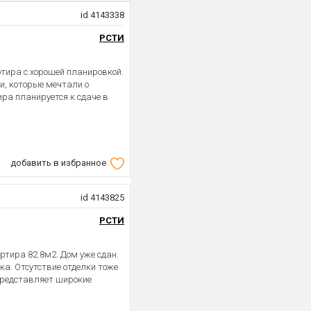
id 4143338
РСТИ
тира с хорошей планировкой.
и, которые мечтали о
ира планируется к сдаче в
добавить в избранное
id 4143825
РСТИ
тира 82.8м2. Дом уже сдан.
ка. Отсутствие отделки тоже
представляет широкие