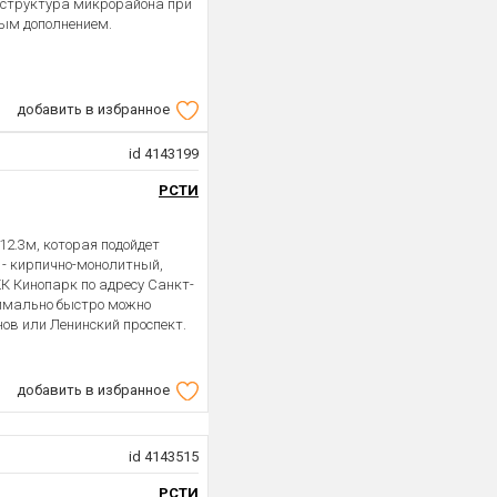
аструктура микрорайона при
ным дополнением.
добавить в избранное
id 4143199
РСТИ
12.3м, которая подойдет
 - кирпично-монолитный,
ЖК Кинопарк по адресу Санкт-
ксимально быстро можно
ов или Ленинский проспект.
добавить в избранное
id 4143515
РСТИ