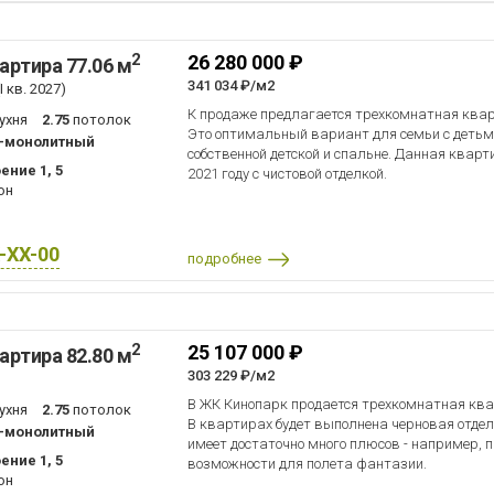
2
26 280 000 ₽
артира 77.06 м
341 034 ₽/м2
 кв. 2027)
К продаже предлагается трехкомнатная квар
ухня
2.75
потолок
Это оптимальный вариант для семьи с детьм
-монолитный
собственной детской и спальне. Данная кварт
ение 1, 5
2021 году с чистовой отделкой.
он
X-XX-00
подробнее
2
25 107 000 ₽
артира 82.80 м
303 229 ₽/м2
В ЖК Кинопарк продается трехкомнатная квар
ухня
2.75
потолок
В квартирах будет выполнена черновая отдел
-монолитный
имеет достаточно много плюсов - например, 
ение 1, 5
возможности для полета фантазии.
он