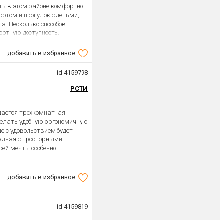
ть в этом районе комфортно -
ортом и прогулок с детьми,
а. Несколько способов
ртную доступность.
добавить в избранное
id 4159798
РСТИ
дается трехкомнатная
сделать удобную эргономичную
де с удовольствием будет
адная с просторными
оей мечты особенно
добавить в избранное
id 4159819