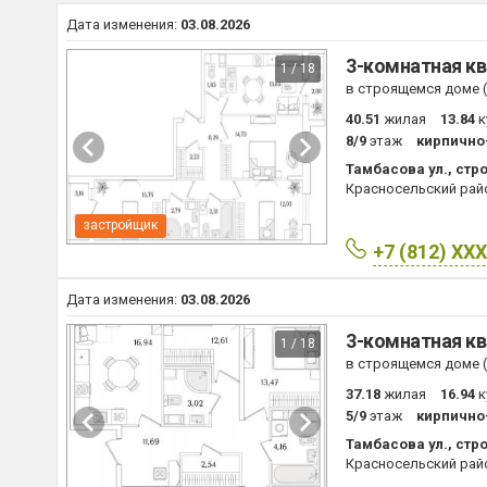
Дата изменения:
03.08.2026
3-комнатная кв
1 / 18
в строящемся доме (I
40.51
жилая
13.84
к
8/9
этаж
кирпично
Тамбасова ул., стро
Красносельский рай
застройщик
+7 (812) XX
Дата изменения:
03.08.2026
3-комнатная кв
1 / 18
в строящемся доме (I
37.18
жилая
16.94
к
5/9
этаж
кирпично
Тамбасова ул., стро
Красносельский рай