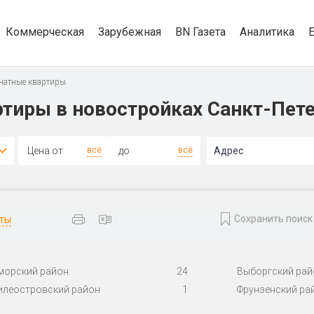
Коммерческая
Зарубежная
BN Газета
Аналитика
натные квартиры
тиры в новостройках Санкт-Пет
всё
всё
Адрес
Сохранить поиск
аты
морский район
24
Выборгский рай
илеостровский район
1
Фрунзенский ра