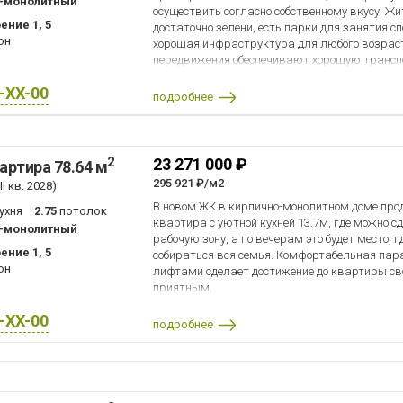
-монолитный
осуществить согласно собственному вкусу. Жи
ение 1, 5
достаточно зелени, есть парки для занятия сп
он
хорошая инфраструктура для любого возраст
передвижения обеспечивают хорошую транспо
X-XX-00
подробнее
2
23 271 000 ₽
артира 78.64 м
295 921 ₽/м2
I кв. 2028)
В новом ЖК в кирпично-монолитном доме про
ухня
2.75
потолок
квартира с уютной кухней 13.7м, где можно 
-монолитный
рабочую зону, а по вечерам это будет место, г
ение 1, 5
собираться вся семья. Комфортабельная пар
он
лифтами сделает достижение до квартиры св
приятным.
X-XX-00
подробнее