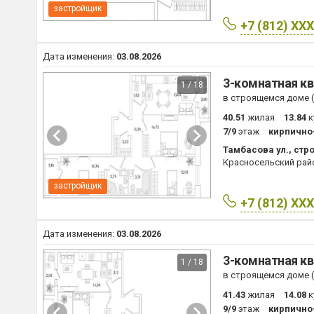
застройщик
+7 (812) XX
Дата изменения:
03.08.2026
3-комнатная кв
1 / 18
в строящемся доме (I
40.51
жилая
13.84
к
7/9
этаж
кирпично
Тамбасова ул., стро
Красносельский рай
застройщик
+7 (812) XX
Дата изменения:
03.08.2026
3-комнатная кв
1 / 18
в строящемся доме (I
41.43
жилая
14.08
к
9/9
этаж
кирпично