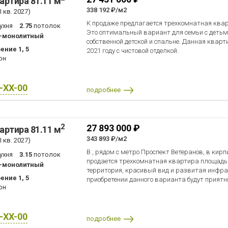
артира 81.11 м
338 192 ₽/м2
 кв. 2027)
К продаже предлагается трехкомнатная квар
ухня
2.75
потолок
Это оптимальный вариант для семьи с детьм
-монолитный
собственной детской и спальне. Данная кварт
ение 1, 5
2021 году с чистовой отделкой.
он
X-XX-00
подробнее
2
27 893 000 ₽
артира 81.11 м
343 893 ₽/м2
 кв. 2027)
В , рядом с метро Проспект Ветеранов, в кир
ухня
3.15
потолок
продается трехкомнатная квартира площадью
-монолитный
территория, красивый вид и развитая инфр
ение 1, 5
приобретении данного варианта будут прият
он
X-XX-00
подробнее