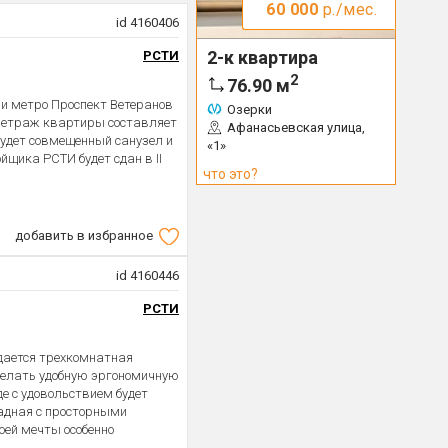
60 000
р./мес.
id 4160406
2-к квартира
РСТИ
2
76.90
м
и метро Проспект Ветеранов
Озерки
 метраж квартиры составляет
Афанасьевская улица,
будет совмещенный санузел и
«1»
йщика РСТИ будет сдан в II
что это?
добавить в избранное
id 4160446
РСТИ
дается трехкомнатная
сделать удобную эргономичную
де с удовольствием будет
адная с просторными
оей мечты особенно