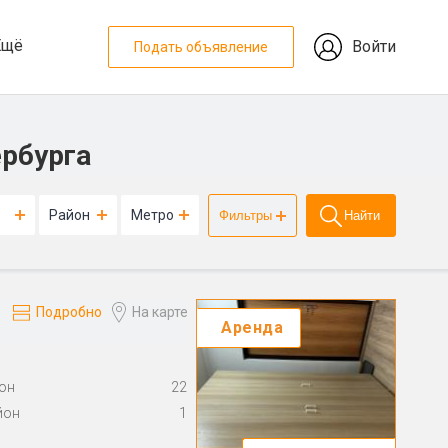
Ещё
Войти
Подать объявление
ербурга
Район
Метро
Фильтры
Найти
Подробно
На карте
Аренда
он
22
йон
1