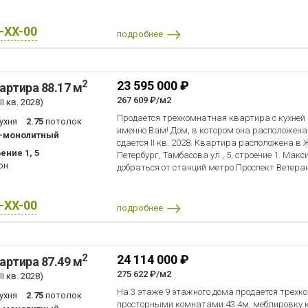
X-XX-00
подробнее
2
23 595 000 ₽
артира 88.17 м
267 609 ₽/м2
I кв. 2028)
Продается трехкомнатная квартира с кухней 
ухня
2.75
потолок
именно Вам! Дом, в котором она расположена
-монолитный
сдается II кв. 2028. Квартира расположена в
ение 1, 5
Петербург, Тамбасова ул., 5, строение 1. Ма
он
добраться от станций метро Проспект Ветеран
X-XX-00
подробнее
2
24 114 000 ₽
артира 87.49 м
275 622 ₽/м2
I кв. 2028)
На 3 этаже 9 этажного дома продается трехк
ухня
2.75
потолок
просторными комнатами 43.4м, меблировку 