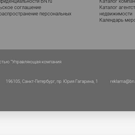
нфиденциальности BN.ru
Каталог компан
ьское соглашение
Каталог агентс
 распространение персональных
недвижимости
Календарь мер
ностью "Управляющая компания
196105, Санкт-Петербург, пр. Юрия Гагарина, 1
reklama@bn.