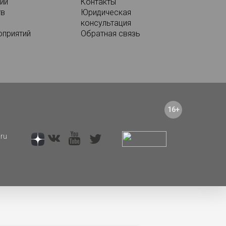
ий
Контакты
тв
Юридическая
консультация
оприятий
Обратная связь
16+
ru