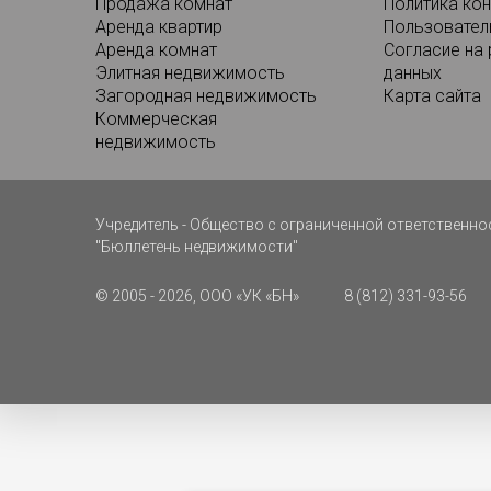
Продажа комнат
Политика ко
Аренда квартир
Пользовател
Аренда комнат
Согласие на
Элитная недвижимость
данных
Загородная недвижимость
Карта сайта
Коммерческая
недвижимость
Учредитель - Общество с ограниченной ответствен
"Бюллетень недвижимости"
© 2005 - 2026, ООО «УК «БН»
8 (812) 331-93-56