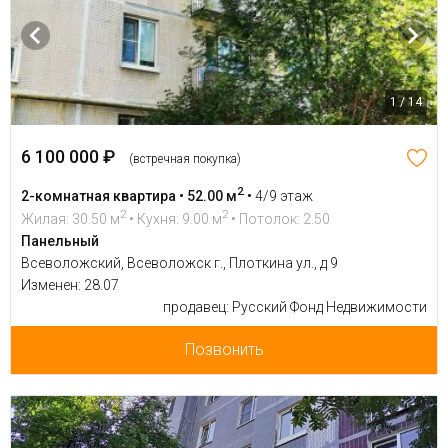
1 / 14
6 100 000 ₽
(встречная покупка)
2
2-комнатная квартира • 52.00 м
•
4/9 этаж
2
2
Жилая: 30.50 м
• Кухня: 9.00 м
• Потолок: 2.50
Панельный
Всеволожский, Всеволожск г., Плоткина ул., д 9
Изменен: 28.07
продавец: Русский Фонд Недвижимости
Позвонить