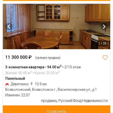
1 / 26
11 300 000 ₽
(прямая продажа)
2
3-комнатная квартира • 94.00 м
•
2/10 этаж
2
2
Жилая: 40.40 м
• Кухня: 25.00 м
Панельный
Девяткино
10.9 км
Всеволожский, Всеволожск г., Василеозерская ул., д 1
Изменен: 22.07
продавец: Русский Фонд Недвижимости
Позвонить