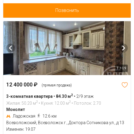
Позвонить
1 / 19
12 400 000 ₽
(прямая продажа)
2
3-комнатная квартира • 84.30 м
•
2/9 этаж
2
2
Жилая: 50.20 м
• Кухня: 12.00 м
• Потолок: 2.70
Монолит
Ладожская
12.6 км
Всеволожский, Всеволожск г., Доктора Сотникова ул., д 13
Изменен: 19.07