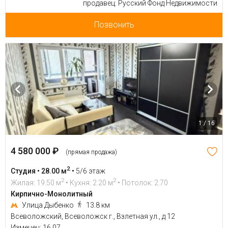
продавец: Русский Фонд Недвижимости
Позвонить
1 / 16
4 580 000 ₽
(прямая продажа)
2
Студия • 28.00 м
•
5/6 этаж
2
2
Жилая: 19.50 м
• Кухня: 2.20 м
• Потолок: 2.70
Кирпично-Монолитный
Улица Дыбенко
13.8 км
Всеволожский, Всеволожск г., Взлетная ул., д 12
Изменен: 16.07