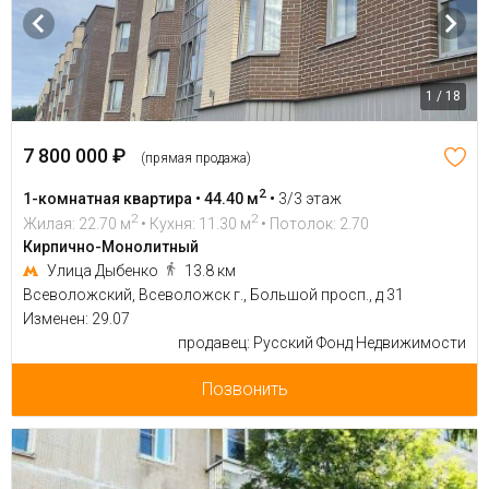
1 / 18
7 800 000 ₽
(прямая продажа)
2
1-комнатная квартира • 44.40 м
•
3/3 этаж
2
2
Жилая: 22.70 м
• Кухня: 11.30 м
• Потолок: 2.70
Кирпично-Монолитный
Улица Дыбенко
13.8 км
Всеволожский, Всеволожск г., Большой просп., д 31
Изменен: 29.07
продавец: Русский Фонд Недвижимости
Позвонить