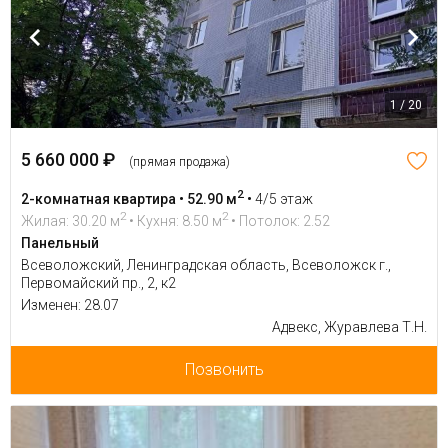
1 / 20
5 660 000 ₽
(прямая продажа)
2
2-комнатная квартира • 52.90 м
•
4/5 этаж
2
2
Жилая: 30.20 м
• Кухня: 8.50 м
• Потолок: 2.52
Панельный
Всеволожский, Ленинградская область, Всеволожск г.,
Первомайский пр., 2, к2
Изменен: 28.07
Адвекс, Журавлева Т.Н.
Позвонить