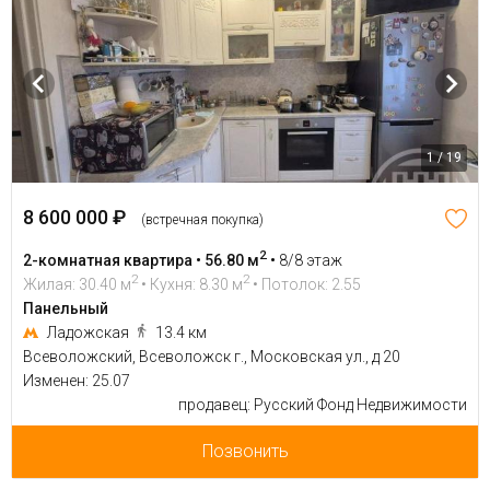
1 / 19
8 600 000 ₽
(встречная покупка)
2
2-комнатная квартира • 56.80 м
•
8/8 этаж
2
2
Жилая: 30.40 м
• Кухня: 8.30 м
• Потолок: 2.55
Панельный
Ладожская
13.4 км
Всеволожский, Всеволожск г., Московская ул., д 20
Изменен: 25.07
продавец: Русский Фонд Недвижимости
Позвонить