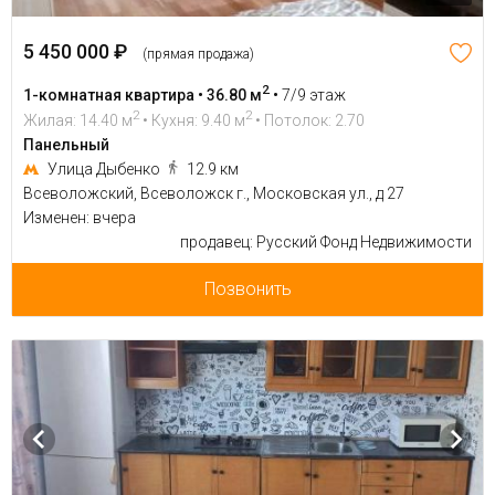
5 450 000 ₽
(прямая продажа)
2
1-комнатная квартира • 36.80 м
•
7/9 этаж
2
2
Жилая: 14.40 м
• Кухня: 9.40 м
• Потолок: 2.70
Панельный
Улица Дыбенко
12.9 км
Всеволожский, Всеволожск г., Московская ул., д 27
Изменен: вчера
продавец: Русский Фонд Недвижимости
Позвонить