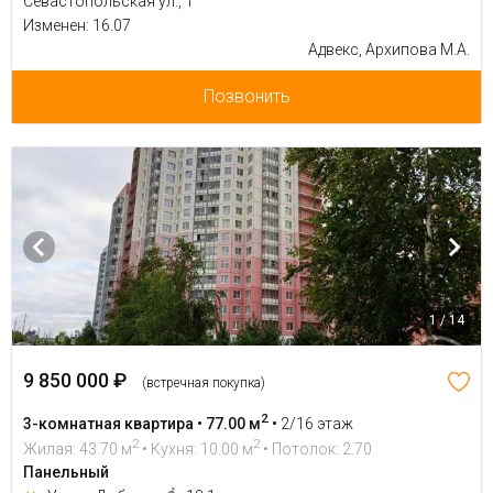
Севастопольская ул., 1
Изменен: 16.07
Адвекс, Архипова М.А.
Позвонить
1 / 14
9 850 000 ₽
(встречная покупка)
2
3-комнатная квартира • 77.00 м
•
2/16 этаж
2
2
Жилая: 43.70 м
• Кухня: 10.00 м
• Потолок: 2.70
Панельный