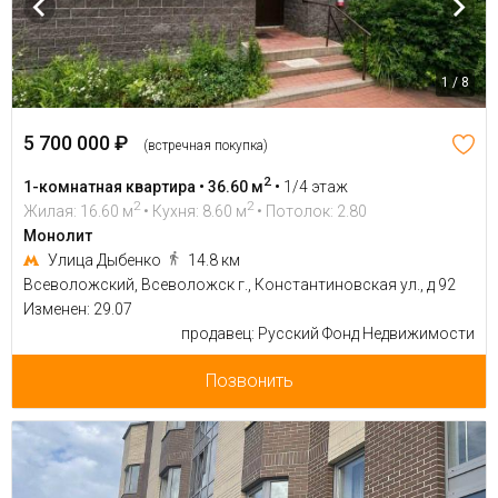
1 / 8
5 700 000 ₽
(встречная покупка)
2
1-комнатная квартира • 36.60 м
•
1/4 этаж
2
2
Жилая: 16.60 м
• Кухня: 8.60 м
• Потолок: 2.80
Монолит
Улица Дыбенко
14.8 км
Всеволожский, Всеволожск г., Константиновская ул., д 92
Изменен: 29.07
продавец: Русский Фонд Недвижимости
Позвонить