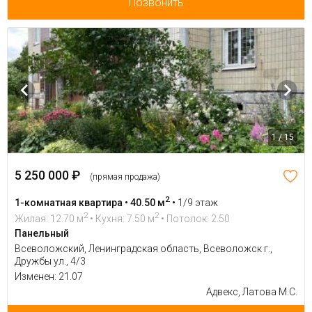
Позвонить
1 / 15
5 250 000 ₽
(прямая продажа)
2
1-комнатная квартира • 40.50 м
•
1/9 этаж
2
2
Жилая: 12.70 м
• Кухня: 7.50 м
• Потолок: 2.50
Панельный
Всеволожский, Ленинградская область, Всеволожск г.,
Дружбы ул., 4/3
Изменен: 21.07
Адвекс, Латова М.С.