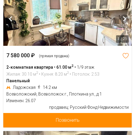
1 / 21
7 580 000 ₽
(прямая продажа)
2
2-комнатная квартира • 61.00 м
•
1/9 этаж
2
2
Жилая: 30.10 м
• Кухня: 8.20 м
• Потолок: 2.53
Панельный
Ладожская
14.2 км
Всеволожский, Всеволожск г., Плоткина ул., д 1
Изменен: 26.07
продавец: Русский Фонд Недвижимости
Позвонить