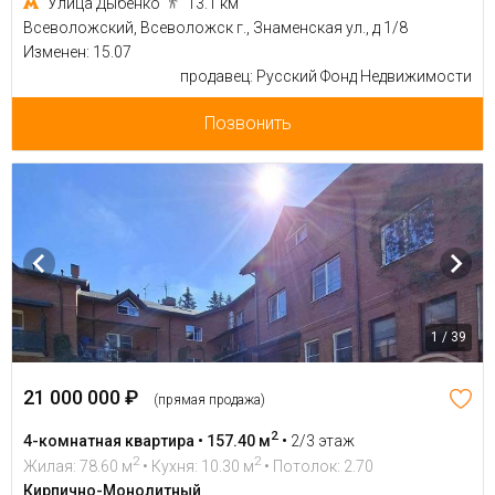
Улица Дыбенко
13.1 км
Всеволожский, Всеволожск г., Знаменская ул., д 1/8
Изменен: 15.07
продавец: Русский Фонд Недвижимости
Позвонить
1 / 39
21 000 000 ₽
(прямая продажа)
2
4-комнатная квартира • 157.40 м
•
2/3 этаж
2
2
Жилая: 78.60 м
• Кухня: 10.30 м
• Потолок: 2.70
Кирпично-Монолитный