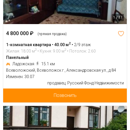
1 / 17
4 800 000 ₽
(прямая продажа)
2
1-комнатная квартира • 40.00 м
•
2/9 этаж
2
2
Жилая: 18.00 м
• Кухня: 9.00 м
• Потолок: 2.60
Панельный
Ладожская
15.1 км
Всеволожский, Всеволожск г., Александровская ул., д 84
Изменен: 30.07
продавец: Русский Фонд Недвижимости
Позвонить