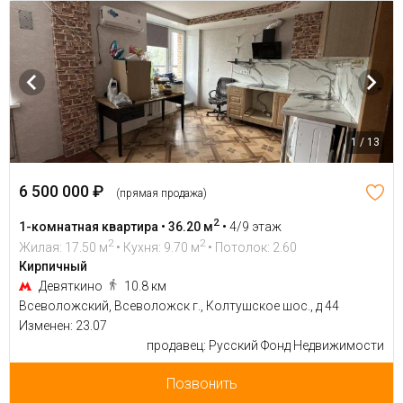
1 / 13
6 500 000 ₽
(прямая продажа)
2
1-комнатная квартира • 36.20 м
•
4/9 этаж
2
2
Жилая: 17.50 м
• Кухня: 9.70 м
• Потолок: 2.60
Кирпичный
Девяткино
10.8 км
Всеволожский, Всеволожск г., Колтушское шос., д 44
Изменен: 23.07
продавец: Русский Фонд Недвижимости
Позвонить