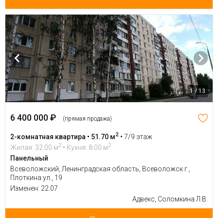
1 / 13
6 400 000 ₽
(прямая продажа)
2
2-комнатная квартира • 51.70 м
•
7/9 этаж
2
2
Жилая: 32.00 м
• Кухня: 8.00 м
Панельный
Всеволожский, Ленинградская область, Всеволожск г.,
Плоткина ул., 19
Изменен: 22.07
Адвекс, Соломкина Л.В.