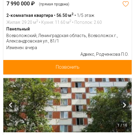
7 990 000 ₽
(прямая продажа)
2
2-комнатная квартира • 56.50 м
•
1/5 этаж
2
2
Жилая: 29.20 м
• Кухня: 11.60 м
• Потолок: 2.60
Панельный
Всеволожский, Ленинградская область, Всеволожск г.,
Александровская ул., 81/1
Изменен: вчера
Адвекс, Родченкова П.О.
Позвонить
1 / 16