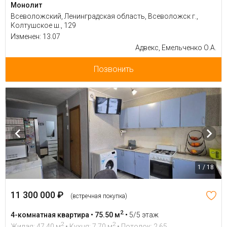
Монолит
Всеволожский, Ленинградская область, Всеволожск г.,
Колтушское ш., 129
Изменен: 13.07
Адвекс, Емельченко О.А.
Позвонить
1 / 18
11 300 000 ₽
(встречная покупка)
2
4-комнатная квартира • 75.50 м
•
5/5 этаж
2
2
Жилая: 47.40 м
• Кухня: 7.70 м
• Потолок: 2.65