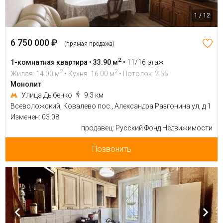
1 / 12
6 750 000 ₽
(прямая продажа)
2
1-комнатная квартира • 33.90 м
•
11/16 этаж
2
2
Жилая: 14.00 м
• Кухня: 16.00 м
• Потолок: 2.55
Монолит
Улица Дыбенко
9.3 км
Всеволожский, Ковалево пос., Александра Разгонина ул, д 1
Изменен: 03.08
продавец: Русский Фонд Недвижимости
Позвонить