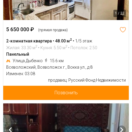
1 / 22
5 650 000 ₽
(прямая продажа)
2
2-комнатная квартира • 48.00 м
•
1/5 этаж
2
2
Жилая: 33.30 м
• Кухня: 5.50 м
• Потолок: 2.50
Панельный
Улица Дыбенко
15.6 км
Всеволожский, Всеволожск г., Вокка ул., д 8
Изменен: 03.08
продавец: Русский Фонд Недвижимости
Позвонить