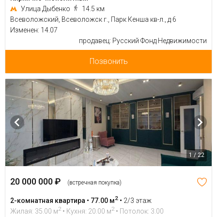
Улица Дыбенко
14.5 км
Всеволожский, Всеволожск г., Парк Кенша кв-л., д 6
Изменен: 14.07
продавец: Русский Фонд Недвижимости
Позвонить
1 / 22
20 000 000 ₽
(встречная покупка)
2
2-комнатная квартира • 77.00 м
•
2/3 этаж
2
2
Жилая: 35.00 м
• Кухня: 20.00 м
• Потолок: 3.00