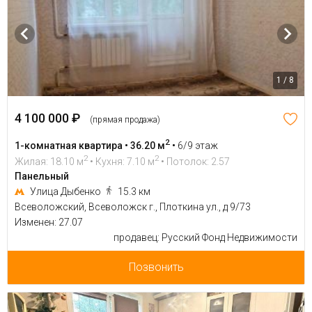
1 / 8
4 100 000 ₽
(прямая продажа)
2
1-комнатная квартира • 36.20 м
•
6/9 этаж
2
2
Жилая: 18.10 м
• Кухня: 7.10 м
• Потолок: 2.57
Панельный
Улица Дыбенко
15.3 км
Всеволожский, Всеволожск г., Плоткина ул., д 9/73
Изменен: 27.07
продавец: Русский Фонд Недвижимости
Позвонить