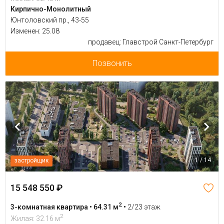
Кирпично-Монолитный
Юнтоловский пр., 43-55
Изменен: 25.08
продавец: Главстрой Санкт-Петербург
Позвонить
1 / 14
застройщик
15 548 550 ₽
2
3-комнатная квартира • 64.31 м
•
2/23 этаж
2
Жилая: 32.16 м