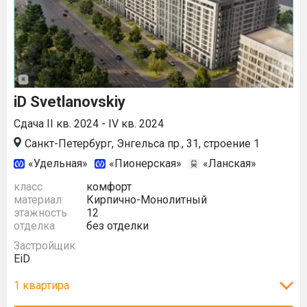
iD Svetlanovskiy
Сдача II кв. 2024 - IV кв. 2024
Санкт-Петербург, Энгельса пр., 31, строение 1
«Удельная»
«Пионерская»
«Ланская»
класс
комфорт
материал
Кирпично-Монолитный
этажность
12
отделка
без отделки
Застройщик
EiD
1 квартира