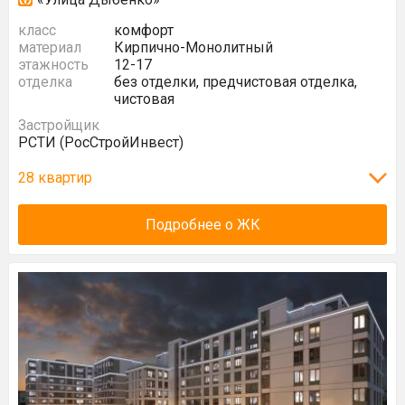
класс
комфорт
материал
Кирпично-Монолитный
этажность
12-17
отделка
без отделки, предчистовая отделка,
чистовая
Застройщик
РСТИ (РосСтройИнвест)
28 квартир
Подробнее о ЖК