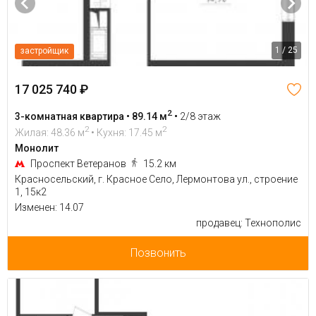
1 / 25
застройщик
17 025 740 ₽
2
3-комнатная квартира • 89.14 м
•
2/8 этаж
2
2
Жилая: 48.36 м
• Кухня: 17.45 м
Монолит
Проспект Ветеранов
15.2 км
Красносельский, г. Красное Село, Лермонтова ул., строение
1, 15к2
Изменен: 14.07
продавец: Технополис
Позвонить