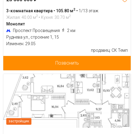
2
3-комнатная квартира • 105.80 м
•
1/13 этаж
2
2
Жилая: 40.00 м
• Кухня: 30.70 м
Монолит
Проспект Просвещения
2 км
Руднева ул., строение 1, 15
Изменен: 29.05
продавец: СК Темп
Позвонить
застройщик