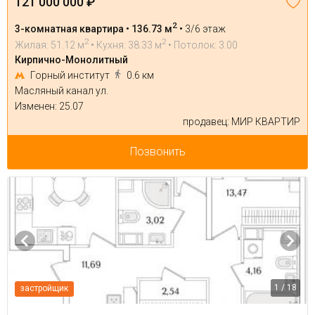
121 000 000 ₽
2
3-комнатная квартира • 136.73 м
•
3/6 этаж
2
2
Жилая: 51.12 м
• Кухня: 38.33 м
• Потолок: 3.00
Кирпично-Монолитный
Горный институт
0.6 км
Масляный канал ул.
Изменен: 25.07
продавец: МИР КВАРТИР
Позвонить
1 / 18
застройщик