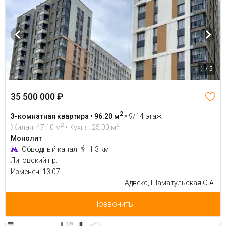
1 / 5
35 500 000 ₽
2
3-комнатная квартира • 96.20 м
•
9/14 этаж
2
2
Жилая: 47.10 м
• Кухня: 25.00 м
Монолит
Обводный канал
1.3 км
Лиговский пр.
Изменен: 13.07
Адвекс, Шаматульская О.А.
Позвонить