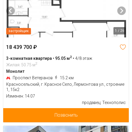
1 / 26
застройщик
18 439 700 ₽
2
3-комнатная квартира • 95.05 м
•
4/8 этаж
2
Жилая: 50.75 м
Монолит
Проспект Ветеранов
15.2 км
Красносельский, г. Красное Село, Лермонтова ул., строение
1, 15к2
Изменен: 14.07
продавец: Технополис
Позвонить