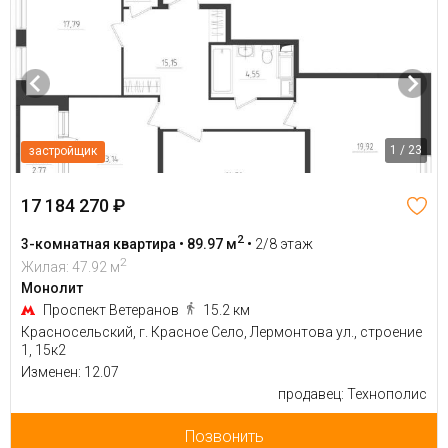
1 / 23
застройщик
17 184 270 ₽
2
3-комнатная квартира • 89.97 м
•
2/8 этаж
2
Жилая: 47.92 м
Монолит
Проспект Ветеранов
15.2 км
Красносельский, г. Красное Село, Лермонтова ул., строение
1, 15к2
Изменен: 12.07
продавец: Технополис
Позвонить