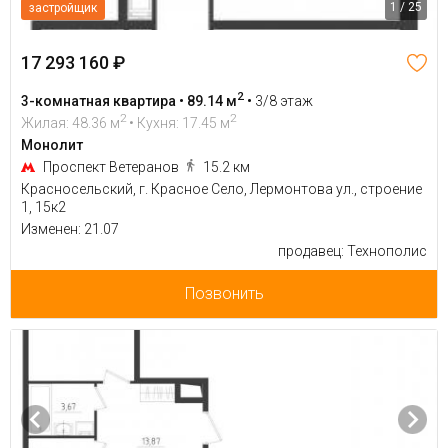
1 / 25
застройщик
17 293 160 ₽
2
3-комнатная квартира • 89.14 м
•
3/8 этаж
2
2
Жилая: 48.36 м
• Кухня: 17.45 м
Монолит
Проспект Ветеранов
15.2 км
Красносельский, г. Красное Село, Лермонтова ул., строение
1, 15к2
Изменен: 21.07
продавец: Технополис
Позвонить