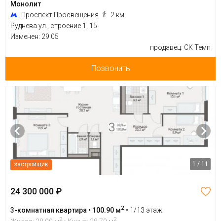
Монолит
Проспект Просвещения
2 км
Руднева ул., строение 1, 15
Изменен: 29.05
продавец: СК Темп
Позвонить
1 / 11
застройщик
24 300 000 ₽
2
3-комнатная квартира • 100.90 м
•
1/13 этаж
2
2