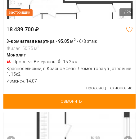
1 / 26
застройщик
18 439 700 ₽
2
3-комнатная квартира • 95.05 м
•
6/8 этаж
2
Жилая: 50.75 м
Монолит
Проспект Ветеранов
15.2 км
Красносельский, г. Красное Село, Лермонтова ул., строение
1, 15к2
Изменен: 14.07
продавец: Технополис
Позвонить