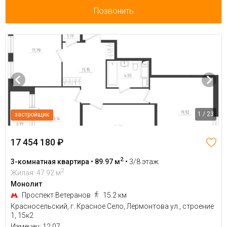
Позвонить
1 / 23
застройщик
17 454 180 ₽
2
3-комнатная квартира • 89.97 м
•
3/8 этаж
2
Жилая: 47.92 м
Монолит
Проспект Ветеранов
15.2 км
Красносельский, г. Красное Село, Лермонтова ул., строение
1, 15к2
Изменен: 12.07