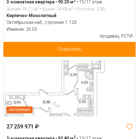
2
3-комнатная квартира • 90.20 м
•
15/17 этаж
2
2
Жилая: 49.71 м
• Кухня: 14.48 м
• Потолок: 2.80
Кирпично-Монолитный
Октябрьская наб., строение 1, 120
Изменен: 26.03
продавец: РСТИ
Позвонить
застройщик
27 259 971 ₽
2
3-комнатная квартира • 92.80 м
•
13/17 этаж