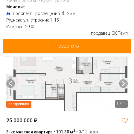
Жилая: 38.90 м
• Кухня: 28.70 м
Монолит
Проспект Просвещения
2 км
Руднева ул., строение 1, 15
Изменен: 29.05
продавец: СК Темп
Позвонить
1 / 11
застройщик
25 000 000 ₽
2
3-комнатная квартира • 101.30 м
•
9/13 этаж