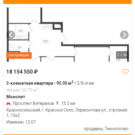
1 / 26
застройщик
18 154 550 ₽
2
3-комнатная квартира • 95.05 м
•
2/8 этаж
2
Жилая: 50.75 м
Монолит
Проспект Ветеранов
15.2 км
Красносельский, г. Красное Село, Лермонтова ул., строение
1, 15к2
Изменен: 12.07
продавец: Технополис