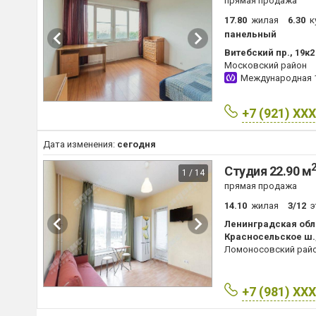
прямая продажа
17.80
жилая
6.30
к
панельный
Витебский пр., 19к2
Московский район
Международная
+7 (921) XX
Дата изменения:
сегодня
Студия 22.90 м
1 / 14
прямая продажа
14.10
жилая
3/12
э
Ленинградская обла
Красносельское ш.,
Ломоносовский рай
+7 (981) XX