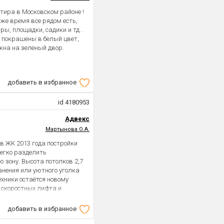
уб Приморского района,
тира в Московском районе !
 же время все рядом есть,
, площадки, садики и тд. .
ерез красивый парк 300-летия
 покрашены в белый цвет,
кна на зеленый двор.
у мосту, с великолепным
добавить в избранное
ий разлив, для семейных
id 4180953
ыбалка, зимние развлечения.
Адвекс
Мартынова О.А.
тами отдыха.
 в ЖК 2013 года постройки
ЧС до 15 минут пешком.
легко разделить
 зону. Высота потолков 2,7
анения или уютного уголка
ехники остаётся новому
а скоростных лифта и
ский проспект. До метро
ая. · Закрытый ухоженный
а есть место для парковки.
добавить в избранное
те, Старая деревня - 10
ый комплекс, аптеки,