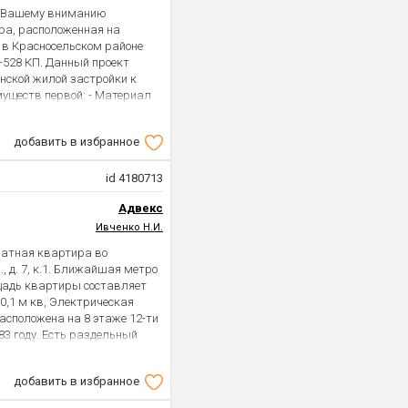
ы! Вашему вниманию
ра, расположенная на
 в Красносельском районе
1-528 КП. Данный проект
инской жилой застройки к
муществ первой: - Материал
расный, который в отличие от
олько крепче) - Толщина
добавить в избранное
льных домов, обеспечивает
том. С - Высокая степень
тку, как в домах хрущевских
id 4180713
низовать место хранения,
Адвекс
ящих шкафов- купе. -
 ощущения пространства, но и
Ивченко Н.И.
 Петербурга. В 2008 году
натная квартира во
Заменены центральные
, д. 7, к.1. Ближайшая метро
ния и водоотведения,
щадь квартиры составляет
й группы, лестничных
10,1 м кв, Электрическая
ьно удобном втором этаже.
асположена на 8 этаже 12-ти
 заменена электропроводка,
83 году. Есть раздельный
жения, отопления включая
мнаты и кухни. В доме
дная и внутренние двери. В
емонта. Окна выходят в
 качественные стеклопакеты
добавить в избранное
дом 3 детских сада, 3 школы,
оклейка обоев и установка
парковка. Можно гулять в
нспортная доступность-