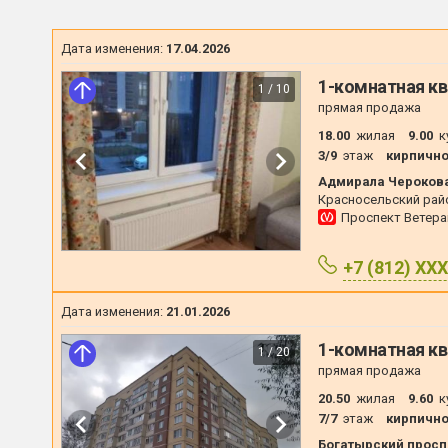
Дата изменения:
17.04.2026
1-комнатная кв
1 / 10
прямая продажа
18.00
жилая
9.00
к
3/9
этаж
кирпичн
Адмирала Черокова 
Красносельский рай
Проспект Ветер
+7 (812) XX
Дата изменения:
21.01.2026
1-комнатная кв
1 / 20
прямая продажа
20.50
жилая
9.60
к
7/7
этаж
кирпичн
Богатырский проспе