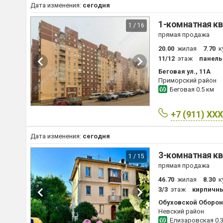
Дата изменения:
сегодня
1-комнатная кв
1 / 16
прямая продажа
20.00
жилая
7.70
к
11/12
этаж
панел
Беговая ул., 11А
Приморский район
Беговая
0.5 км
+7 (911) XX
Дата изменения:
сегодня
3-комнатная кв
1 / 15
прямая продажа
46.70
жилая
8.30
к
3/3
этаж
кирпичн
Обуховской Оборон
Невский район
Елизаровская
0.