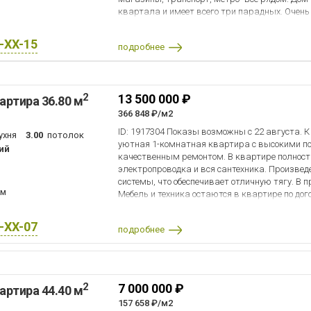
метро «Садовая»; набережные рек и каналов;
квартала и имеет всего три парадных. Очень 
музеи и исторические достопримечательности
Квартира в очень хорошем состоянии, никто не
магазины; школы и детские сады. Здесь удобн
прямая продажа, собственность более 10 лет,
наслаждаться атмосферой настоящего Петер
X-XX-15
подробнее
Продаётся со всей мебелью и техникой, забир
просмотр. Квартира станет отличным выбором
Квартира покупалась с использованием военн
пространство, историческую архитектуру и ж
погашена, сейчас обременение снято. Отлично
Петербурга.
качества! Приходите смотреть, выбирать, пок
2
13 500 000 ₽
артира 36.80 м
366 848 ₽/м2
ID: 1917304 Показы возможны с 22 августа. К
ухня
3.00
потолок
уютная 1-комнатная квартира с высокими по
ий
качественным ремонтом. В квартире полнос
электропроводка и вся сантехника. Произвед
системы, что обеспечивает отличную тягу. В 
км
Мебель и техника остаются в квартире по дог
Квартира в Московском районе! - Много зелен
инфраструктура: всё необходимое для комфо
X-XX-07
подробнее
доступности; - Отличная транспортная доступ
Московская, удобные выезды на основные м
для комфортной жизни. 1 собственник, матер
использовался. Звоните для просмотра!
2
7 000 000 ₽
артира 44.40 м
157 658 ₽/м2