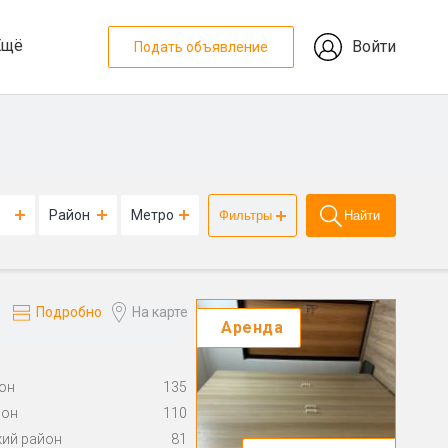
Ещё
Войти
Подать объявление
Район
Метро
Фильтры
Найти
Подробно
На карте
Аренда
он
135
йон
110
ий район
81