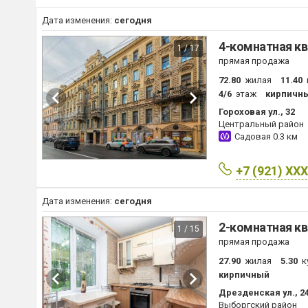
Дата изменения:
сегодня
4-комнатная кв
1 / 17
прямая продажа
72.80
жилая
11.40
4/6
этаж
кирпичн
Гороховая ул., 32
Центральный район
Садовая
0.3 км
+7 (921) XX
Дата изменения:
сегодня
2-комнатная кв
1 / 15
прямая продажа
27.90
жилая
5.30
к
кирпичный
Дрезденская ул., 2
Выборгский район