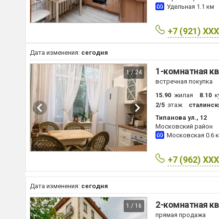
Удельная
1.1 км
+7 (921) XX
Дата изменения:
сегодня
1-комнатная кв
1 / 24
встречная покупка
15.90
жилая
8.10
к
2/5
этаж
сталинск
Типанова ул., 12
Московский район
Московская
0.6 
+7 (962) XX
Дата изменения:
сегодня
2-комнатная кв
1 / 16
прямая продажа