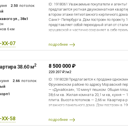
ID: 1918061 Уважаемые покупатели и агент
ухня
2.50
потолок
предлагается уютная двухкомнатная кварти
ый
втором этаже пятиэтажного кирпичного дома
авого ул., 38к1
Санкт- Петербурга. Дом построен по проекту 
он
представляет собой переходный этап от стал
анов
6 км
хрущевской и частично сохраняет в себе преи
стен- кирпич (в данном конкретном случае- к
белого силикатного, со временем становится т
X-XX-07
подробнее
наружных стен 64 см., что, в отличие от пане
отличную теплоизоляцию зимой и прохладу ле
шумоизоляции. Отсутствие соседей через розе
серий. - Просторная кладовая позволит орга
2
8 500 000 ₽
артира 38.60 м
избежать приобретения и установки дорогосто
Наличие эркера не только добавляет света и
220 207 ₽/м2
отдает дань архитектурным традициям Санкт-
ID: 1918028 Предлагается к продаже одноком
кухня
2.66
потолок
был произведен капитальный ремонт дома. 
Фрунзенском районе по адресу Моравский пер.
ный
коммуникации горячего, холодного водоснабже
— «Дунайская», 10 минут пешком. Общая пло
произведен ремонт кровли, парадных, входно
 корп1
38,6 м кв. Жилая комната 20,1 м кв, кухня — 
маршей. Квартира расположена на максимал
плита. Высота потолков — 2,66 м. Квартира р
В квартире произведен капитальный ремонт,
этажного панельного дома. Дом построен в 19
коммуникации горячего и холодного водоснаб
санузел и лоджия. На лоджию 2 выхода: из ко
радиаторы отопления. Установлены новые вхо
имеется мусоропровод. . Квартира требует р
гостиной заменено окно эркера, установлены
X-XX-58
подробнее
зеленый двор. Во дворе детская площадка. Ря
REHAU. Стены выровнены. Требуется только п
3 колледжа и Балтийский университет. Есть 
натяжного потолка в гостиной и спальне. Тра