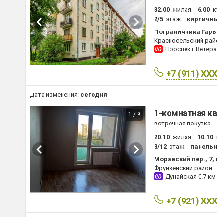
32.00
жилая
6.00
к
2/5
этаж
кирпичн
Пограничника Гарьк
Красносельский рай
Проспект Ветер
+7 (911) XX
Дата изменения:
сегодня
1-комнатная кв
1 / 9
встречная покупка
20.10
жилая
10.10
8/12
этаж
панель
Моравский пер., 7,
Фрунзенский район
Дунайская
0.7 км
+7 (921) XX