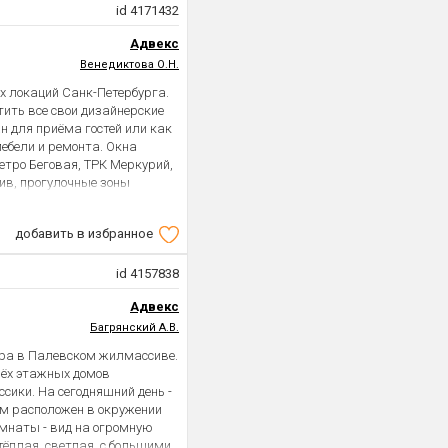
ерах. Развитая
id 4171432
ом около 15- 20 минут
dberries, детская
ькавого в сторону проспекта
Адвекс
ьный клуб, Купчинский манеж,
ложен прямо на перекрестке.
О. Дундича, детская
Венедиктова О.Н.
ршрутов наземного
, МЦ XXI век, СМ клиника,
 минут. Остановка в
их локаций Санк-Петербурга.
сть возможность оформления
слый собственник. Полная
тить все свои дизайнерские
 рублей.
й. Подходит под ипотеку.
н для приёма гостей или как
м показ в удобное для Вас
мебели и ремонта. Окна
Метро Беговая, ТРК Меркурий,
лив, прогулочные зоны
а . Быстрый выход на сделку.
 просмотре.
добавить в избранное
id 4157838
Адвекс
Багрянский А.В.
тира в Палевском жилмассиве.
рёх этажных домов
ссики. На сегодняшний день -
ом расположен в окружении
омнаты - вид на огромную
тёплая, светлая, с большими