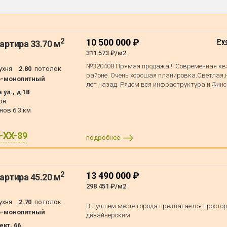
2
10 500 000 ₽
Ру
артира 33.70 м
311 573 ₽/м2
№320408 Прямая продажа!!! Современная кв
ухня
2.80
потолок
районе. Очень хорошая планировка.Светлая,н
о-монолитный
лет назад. Рядом вся инфраструктура и Финс
ул., д 18
он
анов
6.3 км
X-XX-89
подробнее
2
13 490 000 ₽
артира 45.20 м
298 451 ₽/м2
ухня
2.70
потолок
B лучшeм мeстe гopода предлагaетcя проcто
о-монолитный
дизaйнepским
кт, 66