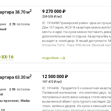
Филатовском, Карпатском и Федоровском скв
расстояние до ст.м. Проспект Ветеранов пешк
инфраструктура. Магазины, пункты Озон и Wil
спокойным шагом по улице Пограничника Гар
2
9 270 000 ₽
артира 38.70 м
библиотека, Академия баскетбола, баскетбол
Ветеранов. Наземный вестибюль метро распо
Спортивная школа Комета, КДЦ для детей на 
239 535 ₽/м2
Кроме того, по улице курируют несколько ма
больница, взрослая поликлиника, травмпункт
транспорта, которые довезут до метро за 5- 7
ID: 1916498 Приморский район- одна из лучш
ухня
2.70
потолок
баня. Сделка по продаже — альтернатива, е
непосредственной близости к дому. Один взро
Дом 137 серии, ЖСК! В квартире можно вопло
ьный
через ипотеку. Стоимость квартиры 8 500 000
стоимость в договоре. Без долгов и обременени
мечты и идеи. На кухне можно поставить дива
Звоните.., ответим на все вопросы, организуе
дополнительное место отдыха. Квартира без 
время по предварительной договоренности.
выходят в тихий двор. В пешей доступности: 
Атлантик Сити , Парк 300-летия, Финский за
Удобный выезд на ЗСД и КАД. Прямая продаж
Подходит под ипотеку . Звоните, договоримся о
X-XX-16
подробнее
2
12 500 000 ₽
артира 63.30 м
197 472 ₽/м2
ID: 1914456 . Продаётся 3-х комнатная квар
ухня
2.95
потолок
Палевский жилмассив - это комплекс двух, т
ый
построенных около века назад в стиле неокла
ы проспект, 95к4м
выявленный объект культурного наследия. Д
тихих, зелёных дворов. Из кухни и меньшей к
3 км
детскую площадку. Квартира двухсторонняя, 