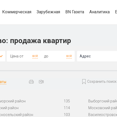
Коммерческая
Зарубежная
BN Газета
Аналитика
во: продажа квартир
4+
всё
всё
Адрес
Сохранить поиск
даты
морский район
135
Выборгский рай
ский район
114
Московский ра
сносельский район
103
Василеостровск