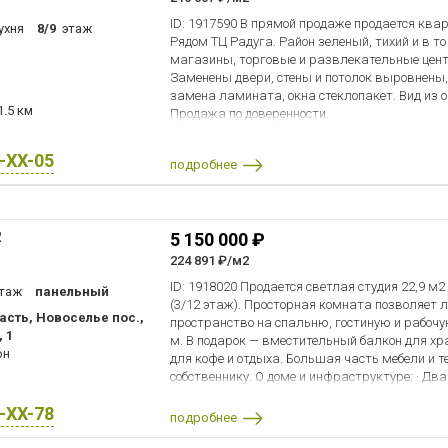
коммунальным платежам нет. Росреестр.
зал, "Олимпийские Надежды", Молодежный кл
ID: 1917590 В прямой продаже продается квар
ухня
8/9
этаж
фитнес.
Рядом ТЦ Радуга. Район зеленый, тихий и в то
магазины, торговые и развлекательные центры
Стадион Зенит-Арена в 40 минутах ходьбы, ч
Заменены двери, стены и потолок выровнены,
замена ламината, окна стеклопакет. Вид из о
Санкт-Петербурга и по пешеходному Яхтенном
1.5 км
Продажа по доверенности.
видом на
залив.
X-XX-05
подробнее
В трех минутах от дома расположен Лахтинск
прогулок,
катания на роликах и велосипедах, отдых, р
2
5 150 000 ₽
224 891 ₽/м2
По реке Глухарка обустроена эко-тропа с мес
ID: 1918020 Продается светлая студия 22,9 м2
таж
панельный
Детская и взрослая поликлиники, Больница М
(3/12 этаж). Просторная комната позволяет 
сть, Новоселье пос.,
пространство на спальню, гостиную и рабочую
МИБС 15 минут на машине.
 1
м. В подарок — вместительный балкон для хр
он
Рядом строится станция метро.
для кофе и отдыха. Большая часть мебели и т
собственнику. О доме и инфраструктуре: · Дв
Удобный выезд в 2х км на ЗСД через Богатыр
консьерж на первом этаже, приятная парадн
X-XX-78
двор с детской и спортивной площадкой, всегд
подробнее
Комендантский проспект 15 минут на транспор
Всё рядом: Школы, сады, фитнес-клубы, ледов
минут. До