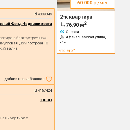
60 000
р./мес.
id 4009349
2-к квартира
2
сский Фонд Недвижимости
76.90
м
Озерки
Афанасьевская улица,
артира в благоустроенном
«1»
е угловая. Дом построен 10
кий залив.
что это?
добавить в избранное
id 4167424
ЮСОН
рнaя кваpтиpa c