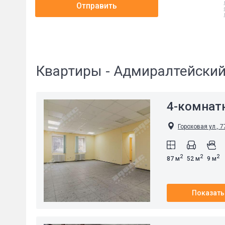
Отправить
Квартиры - Адмиралтейский
4-комнат
Гороховая ул., 7
2
2
2
87 м
52 м
9 м
Показать