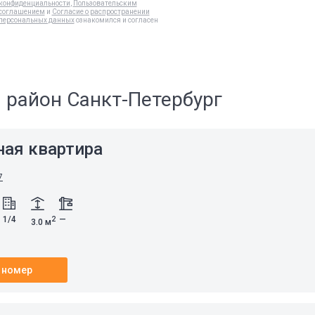
конфиденциальности
,
Пользовательским
соглашением
и
Согласие о распространении
персональных данных
ознакомился и согласен
 район Санкт-Петербург
ная квартира
7
1/4
—
2
3.0 м
 номер