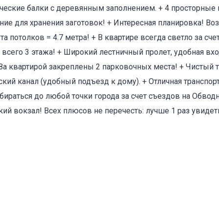
еские балки с деревянным заполнением. + 4 просторные 
ние для хранения заготовок! + Интересная планировка! В
та потолков = 4.7 метра! + В квартире всегда светло за сч
е всего 3 этажа! + Широкий лестничный пролет, удобная вхо
За квартирой закреплены 2 парковочных места! + Чистый 
оваться на объявление
кий канал (удобный подъезд к дому). + Отличная транспорт
бираться до любой точки города за счет съездов на Обвод
кий вокзал! Всех плюсов не перечесть: лучше 1 раз увидет
Объект не продается (не сдается)
Указанные характеристики отличаются от фактических