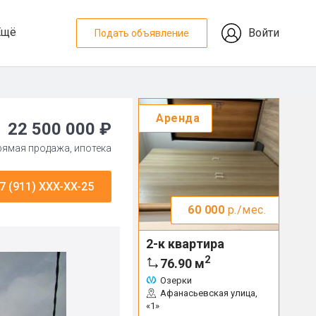
Ещё
Войти
Подать объявление
Аренда
22 500 000 ₽
прямая продажа, ипотека
7 (911) XXX-XX-25
60 000
р./мес.
2-к квартира
2
76.90
м
Озерки
Афанасьевская улица,
«1»