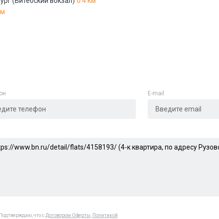
ург (Витебский вокзал)
0.4 км
км
он
E-mail
Подтверждаю, что с
Договором Оферты
,
Политикой