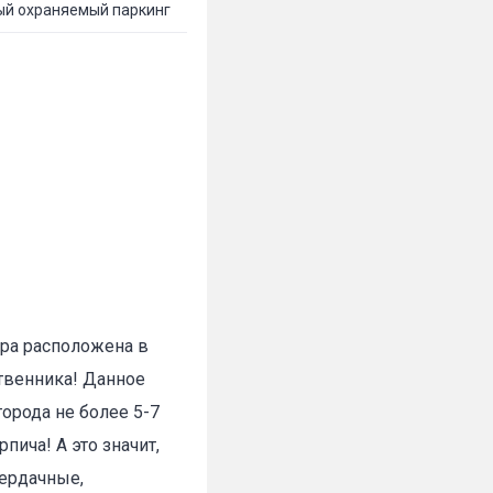
ый охраняемый паркинг
ира расположена в
ственника! Данное
орода не более 5-7
пича! А это значит,
Чердачные,