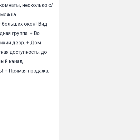
комнаты, несколько с/
озможна
ет больших окон! Вид
дная группа. + Во
тихий двор. + Дом
✕
ная доступность: до
ный канал,
ь! + Прямая продажа.