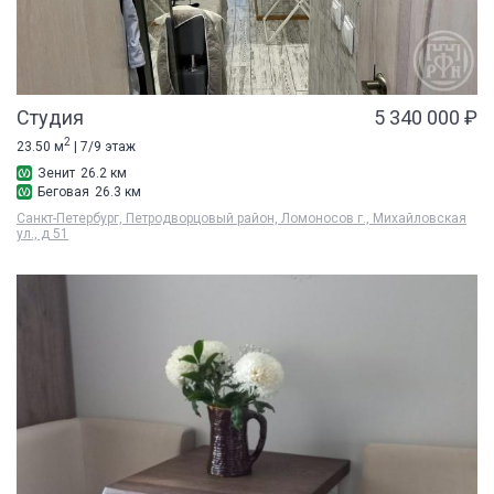
Студия
5 340 000 ₽
2
23.50 м
| 7/9 этаж
Зенит
26.2 км
Беговая
26.3 км
Санкт-Петербург, Петродворцовый район, Ломоносов г., Михайловская
ул., д 51