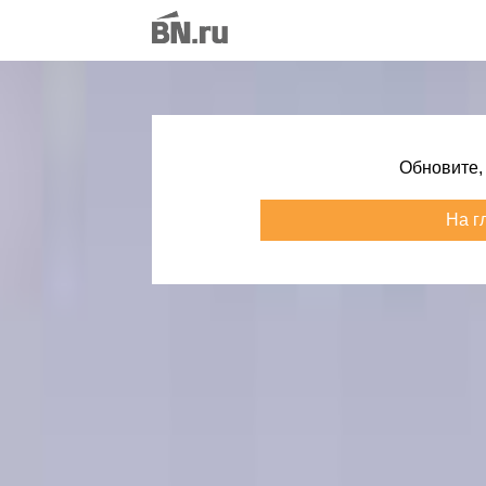
Обновите,
На г