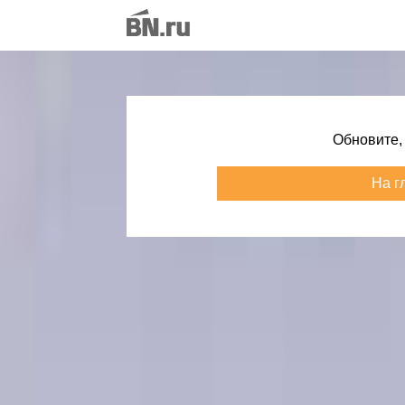
Обновите,
На г