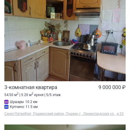
3-комнатная квартира
9 000 000 ₽
2
2
54.50 м
| 5.20 м
кухня | 5/5 этаж
Шушары
10.2 км
Купчино
11.5 км
Санкт-Петербург, Пушкинский район, Пушкин г., Ленинградская ул., д 53