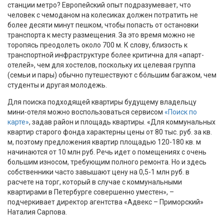
станции метро? Европейский опыт подразумевает, что
человек с чемоданом на колесиках должен потратить не
более десяти минут пешком, чтобы попасть от остановки
транспорта к месту размещения. За это время можно не
торопясь преодолеть около 700 м. К слову, близость к
транспортной инфраструктуре более критична для «апарт-
отелей», чем для хостелов, поскольку их целевая группа
(семьи и пары) обычно путешествуют с бóльшим багажом, чем
студенты и другая молодежь.
Для поиска подходящей квартиры будущему владельцу
мини-отеля можно воспользоваться сервисом
«Поиск по
карте»
, задав район и площадь квартиры. «Для коммунальных
квартир старого фонда характерны цены от 80 тыс. руб. за кв.
м, поэтому предложения квартир площадью 120-180 кв. м
начинаются от 10 млн руб. Речь идет о помещениях с очень
большим износом, требующим полного ремонта. Но и здесь
собственники часто завышают цену на 0,5-1 млн руб. в
расчете на торг, который в случае с коммунальными
квартирами в Петербурге совершенно уместен», –
подчеркивает директор агентства «Адвекс – Приморский»
Наталия Сарпова.