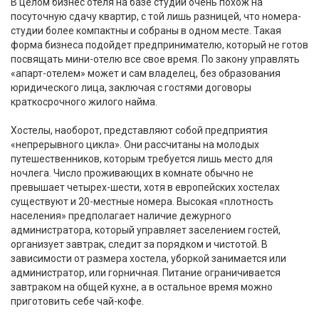
В целом бизнес отеля на базе студий очень похож на
посуточную сдачу квартир, с той лишь разницей, что номера-
студии более компактны и собраны в одном месте. Такая
форма бизнеса подойдет предпринимателю, который не готов
посвящать мини-отелю все свое время. По закону управлять
«апарт-отелем» может и сам владелец, без образования
юридического лица, заключая с гостями договоры
краткосрочного жилого найма.
Хостелы, наоборот, представляют собой предприятия
«непрерывного цикла». Они рассчитаны на молодых
путешественников, которым требуется лишь место для
ночлега. Число проживающих в комнате обычно не
превышает четырех-шести, хотя в европейских хостелах
существуют и 20-местные номера. Высокая «плотность
населения» предполагает наличие дежурного
администратора, который управляет заселением гостей,
организует завтрак, следит за порядком и чистотой. В
зависимости от размера хостела, уборкой занимается или
администратор, или горничная. Питание ограничивается
завтраком на общей кухне, а в остальное время можно
приготовить себе чай-кофе.