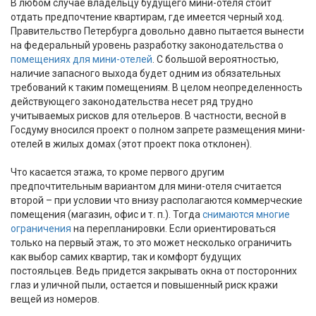
В любом случае владельцу будущего мини-отеля стоит
отдать предпочтение квартирам, где имеется черный ход.
Правительство Петербурга довольно давно пытается вынести
на федеральный уровень разработку законодательства о
помещениях для мини-отелей
. С большой вероятностью,
наличие запасного выхода будет одним из обязательных
требований к таким помещениям. В целом неопределенность
действующего законодательства несет ряд трудно
учитываемых рисков для отельеров. В частности, весной в
Госдуму вносился проект о полном запрете размещения мини-
отелей в жилых домах (этот проект пока отклонен).
Что касается этажа, то кроме первого другим
предпочтительным вариантом для мини-отеля считается
второй – при условии что внизу располагаются коммерческие
помещения (магазин, офис и т. п.). Тогда
снимаются многие
ограничения
на перепланировки. Если ориентироваться
только на первый этаж, то это может несколько ограничить
как выбор самих квартир, так и комфорт будущих
постояльцев. Ведь придется закрывать окна от посторонних
глаз и уличной пыли, остается и повышенный риск кражи
вещей из номеров.