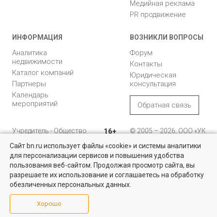
Медийная реклама
PR продвижение
ИНФОРМАЦИЯ
ВОЗНИКЛИ ВОПРОСЫ
Аналитика
Форум
недвижимости
Контакты
Каталог компаний
Юридическая
Партнеры
консультация
Календарь
мероприятий
Обратная связь
Учредитель - Общество
16+
© 2005 – 2026, ООО «УК
с ограниченной
«БН»
Сайт bn.ru использует файлы «cookie» и системы аналитики
ответственностью
"Управляющая
196105, Санкт-
для персонализации сервисов и повышения удобства
Недвижимость для бизнеса
компания "Бюллетень
Петербург, пр. Юрия
пользования веб-сайтом. Продолжая просмотр сайта, вы
недвижимости"
Гагарина, 1
Большой выбор актуальных объектов по выгодным ценам в
разрешаете их использование и соглашаетесь на обработку
Санкт-Петербурге и области
обезличенных персональных данных.
8 (812) 331-93-56
Посмотреть объявления
Хорошо
reklama@bn.ru