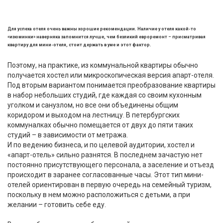
Для успеха отеля очень важны хорошие рекомендации. Наличие у отеля какой-то
«изюминки» наверняка запомнится лучше, чем безликий евроремонт – присматривая
квартиру для мини-отеля, стоит держать в уме и этот фактор.
Поэтому, на практике, из коммунальной квартиры обычно
получается хостел или микроскопическая версия апарт-отеля.
Под вторым вариантом понимается преобразование квартиры
в набор небольших студий, где каждая со своим кухонным
уголком и санузлом, но все они объединены общим
коридором и выходом на лестницу. В петербургских
коммуналках обычно помещается от двух до пяти таких
студий – в зависимости от метража.
И по ведению бизнеса, и по целевой аудитории, хостел и
«апарт-отель» сильно разнятся. В последнем зачастую нет
постоянно присутствующего персонала, а заселение и отъезд
происходит в заранее согласованные часы. Этот тип мини-
отелей ориентирован в первую очередь на семейный туризм,
поскольку в нем можно расположиться с детьми, а при
желании – готовить себе еду.