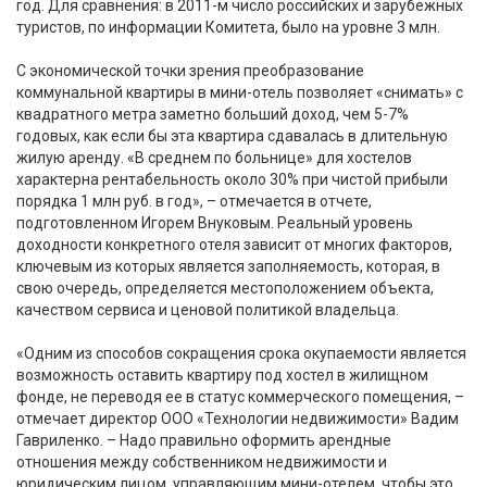
год. Для сравнения: в 2011-м число российских и зарубежных
туристов, по информации Комитета, было на уровне 3 млн.
С экономической точки зрения преобразование
коммунальной квартиры в мини-отель позволяет «снимать» с
квадратного метра заметно больший доход, чем 5-7%
годовых, как если бы эта квартира сдавалась в длительную
жилую аренду. «В среднем по больнице» для хостелов
характерна рентабельность около 30% при чистой прибыли
порядка 1 млн руб. в год», – отмечается в отчете,
подготовленном Игорем Внуковым. Реальный уровень
доходности конкретного отеля зависит от многих факторов,
ключевым из которых является заполняемость, которая, в
свою очередь, определяется местоположением объекта,
качеством сервиса и ценовой политикой владельца.
«Одним из способов сокращения срока окупаемости является
возможность оставить квартиру под хостел в жилищном
фонде, не переводя ее в статус коммерческого помещения, –
отмечает директор ООО «Технологии недвижимости» Вадим
Гавриленко. – Надо правильно оформить арендные
отношения между собственником недвижимости и
юридическим лицом, управляющим мини-отелем, чтобы это