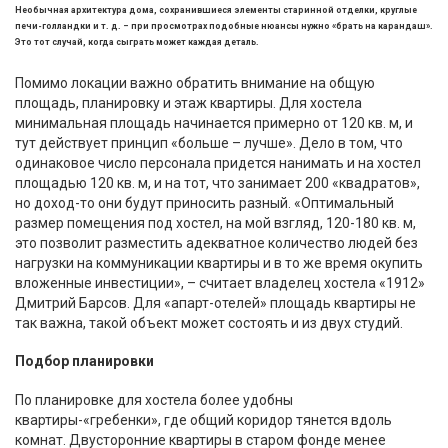
Необычная архитектура дома, сохранившиеся элементы старинной отделки, круглые
печи-голландки и т. д. – при просмотрах подобные нюансы нужно «брать на карандаш».
Это тот случай, когда сыграть может каждая деталь.
Помимо локации важно обратить внимание на общую
площадь, планировку и этаж квартиры. Для хостела
минимальная площадь начинается примерно от 120 кв. м, и
тут действует принцип «больше – лучше». Дело в том, что
одинаковое число персонала придется нанимать и на хостел
площадью 120 кв. м, и на тот, что занимает 200 «квадратов»,
но доход-то они будут приносить разный. «Оптимальный
размер помещения под хостел, на мой взгляд, 120-180 кв. м,
это позволит разместить адекватное количество людей без
нагрузки на коммуникации квартиры и в то же время окупить
вложенные инвестиции», – считает владелец хостела «1912»
Дмитрий Барсов. Для «апарт-отелей» площадь квартиры не
так важна, такой объект может состоять и из двух студий.
Подбор планировки
По планировке для хостела более удобны
квартиры-«гребенки», где общий коридор тянется вдоль
комнат. Двусторонние квартиры в старом фонде менее