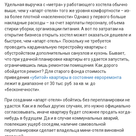
Удельная выручка с «метра» у работающего хостела обычно
выше, чем у «апарт-отеля» того же уровня комфортности – из-
за более плотной «населенности» Однако у первого больше
накладные расходы – за счет зарплаты персоналу, объема
стирки-уборки, организации питания. А вот по затратам на
открытие бизнеса открыть хостел может оказаться дешевле и
быстрее, чем «апарт-отель». Поскольку не требуется
проводить кардинальную перестройку квартиры с
обустройством дополнительных санузлов и кухонь. Бывает,
что при удачной планировке квартиры его удается запустить,
ограничившись лишь ремонтом помещения. Как дорого
обойдется ремонт? Для старого фонда стоимость
приведения
«убитой» квартиры в состояние евроремонта
лежит в диапазоне от 30 тыс. руб. за кв. м. до
«бесконечности».
При создании «апарт-отеля» обойтись без перепланировки не
удастся. Как и в любых других случаях, это нужно официально
согласовывать, иначе квартиру будет сложнее продать когда-
нибудь в будущем. Да и в случае коммунальных аварий,
повлекших ущерб соседям, наличие самовольной
перепланировки сделает владельца мини-отеля виновной