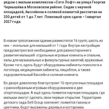
рядом с жилым комплексом «Сэтл Лофт» на улице Георгия
Чернышёва в Московском районе. Садик с научной
площадкой, бассейном и соляной комнатой рассчитан на
330 детей от 1 до 7 лет. Плановый срок сдачи – I квартал
2027 года.
В новом трёхэтажном здании разместятся 16 групп, шесть из
них – ясельные для малышей от 1 года. Внутри застройщик
предусмотрел всё необходимое для разностороннего
развития малышей: отдельные игровые комнаты и спальни,
залы для музыкальных и физкультурных занятий, кружковые.
Кроме того, здесь будут оборудованы кабинеты психолога и
логопеда, медицинские кабинеты, пищеблок, а также
оздоровительный бассейн и соляная комната.
Во дворе девелопер благоустроит 16 прогулочных площадок
с разнообразным игровым оборудованием и две
спортплощадки. А ещё здесь появится научная площадка, где
малыши смогут сделать свои первые открытия. Территорию
детского сада Setl Group озеленит: появятся газоны и
цветники, будут высажены деревья и кустарники.