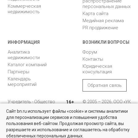
распространение
Коммерческая
персональных данных
недвижимость
Карта сайта
Медийная реклама
PR продвижение
ИНФОРМАЦИЯ
ВОЗНИКЛИ ВОПРОСЫ
Аналитика
Форум
недвижимости
Контакты
Каталог компаний
Юридическая
Партнеры
консультация
Календарь
мероприятий
Обратная связь
Учредитель - Общество
16+
© 2005 – 2026, ООО «УК
с ограниченной
«БН»
Сайт bn.ru использует файлы «cookie» и системы аналитики
ответственностью
"Управляющая
196105, Санкт-
для персонализации сервисов и повышения удобства
Найти квартиру - это просто!
компания "Бюллетень
Петербург, пр. Юрия
пользования веб-сайтом. Продолжая просмотр сайта, вы
недвижимости"
Гагарина, 1
Выбирайте среди 14 тысяч проверенных вариантов на вторичом
разрешаете их использование и соглашаетесь на обработку
рынке жилья на портале BN.ru
обезличенных персональных данных.