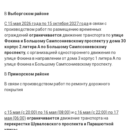
В
Выборгском районе
С 15 мая 2026 года по 15 октября 2027 года
в связи с
производством работ по размещению временных
ограждений
ограничивается
движение транспорта по
улице
Фокина и Большому Сампсониевскому проспекту у дома 30
корпус 2 литера А по Большому Сампсониевскому
проспекту
, с организацией одностороннего движения по
улице Фокина в направлении от дома 3 корпус 1 литера А по
улице Фокина к Большому Сампсониевскому проспекту.
В
Приморском районе
В связи с производством работ по ремонту дорожного
покрытия
с 15 мая (с 20:00) по 16 мая (08:00)
и
с 16 мая (с 22:00) по 17
мая (06:00)
ограничивается
движение транспорта на
перекрестке Шуваловского проспекта и
Парашютной
улицы.