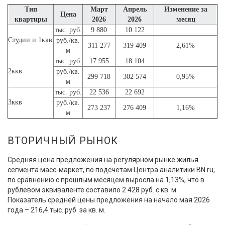
Тип
Март
Апрель
Изменение за
Цена
квартиры
2026
2026
месяц
тыс. руб.
9 880
10 122
Студии и 1ккв
руб./кв.
311 277
319 409
2,61%
м
тыс. руб.
17 955
18 104
2ккв
руб./кв.
299 718
302 574
0,95%
м
тыс. руб.
22 536
22 692
3ккв
руб./кв.
273 237
276 409
1,16%
м
ВТОРИЧНЫЙ РЫНОК
Средняя цена предложения на регулярном рынке жилья
сегмента масс-маркет, по подсчетам Центра аналитики BN.ru,
по сравнению с прошлым месяцем выросла на 1,13%, что в
рублевом эквиваленте составило 2 428 руб. с кв. м.
Показатель средней цены предложения на начало мая 2026
года – 216,4 тыс. руб. за кв. м.