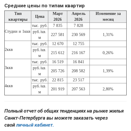
Средние цены по типам квартир
Тип
Март
Апрель
Изменение за
Цена
квартиры
2026
2026
месяц
тыс. руб.
7 835
7 828
Студии и 1ккв
руб./кв.
227 581
230 569
1,31%
м
тыс. руб.
12 670
12 755
2ккв
руб./кв.
215 612
216 167
0,26%
м
тыс. руб.
16 519
16 841
3ккв
руб./кв.
205 726
208 582
1,39%
м
тыс. руб.
22 815
23 517
4ккв
руб./кв.
201 919
207 563
2,80%
м
Полный отчет об общих тенденциях на рынке жилья
Санкт-Петербурга вы можете заказать через
свой
личный кабинет.