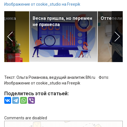
Изображение от cookie_studio на Freepik
аздника
Весна пришла, но перемен
Оттепели п
не принесла
Текст: Ольга Романова, ведущий аналитик BN.ru Фото:
Изображение от cookie_studio на Freepik
Поделитесь этой статьей:
Comments are disabled