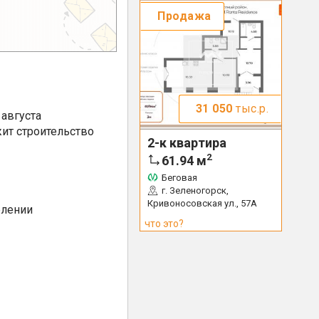
Продажа
31 050
тыс.р.
августа
ит строительство
2-к квартира
2
61.94
м
Беговая
г. Зеленогорск,
Кривоносовская ул., 57А
елении
что это?