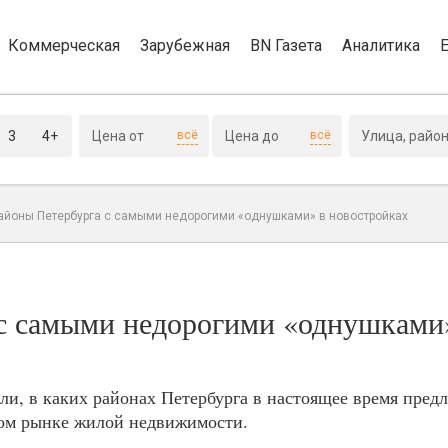
Коммерческая
Зарубежная
BN Газета
Аналитика
3
4+
всё
всё
айоны Петербурга с самыми недорогими «однушками» в новостройках
с самыми недорогими «однушками
и, в каких районах Петербурга в настоящее время пред
ном рынке жилой недвижимости.