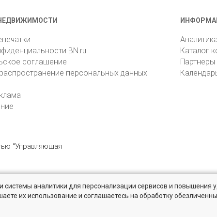
НЕДВИЖИМОСТИ
ИНФОРМА
епечатки
Аналитик
нфиденциальности BN.ru
Каталог 
ьское соглашение
Партнеры
 распространение персональных данных
Календар
клама
ение
стью "Управляющая
» и системы аналитики для персонализации сервисов и повышения 
6105, Санкт-Петербург, пр. Юрия Гагарина, 1
reklama@bn.ru
шаете их использование и соглашаетесь на обработку обезличенн
 рынке жилья на портале BN.ru