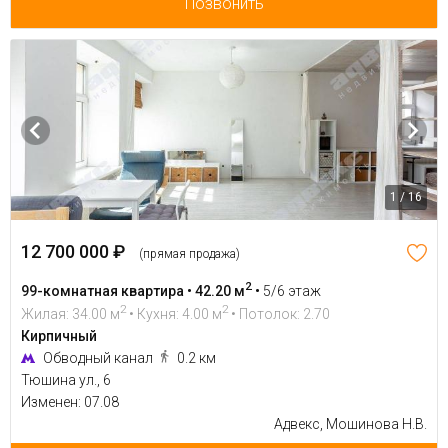
Позвонить
1 / 16
12 700 000 ₽
(прямая продажа)
2
99-комнатная квартира • 42.20 м
•
5/6 этаж
2
2
Жилая: 34.00 м
• Кухня: 4.00 м
• Потолок: 2.70
Кирпичный
Обводный канал
0.2 км
Тюшина ул., 6
Изменен: 07.08
Адвекс, Мошинова Н.В.