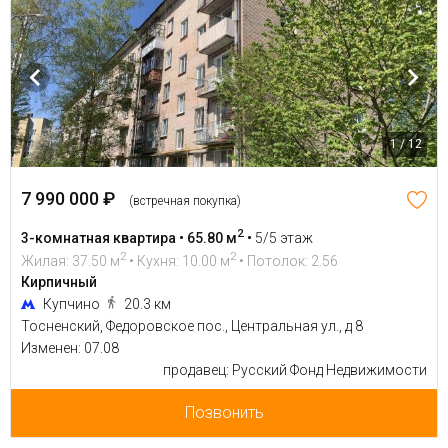
1 / 12
7 990 000 ₽
(встречная покупка)
2
3-комнатная квартира • 65.80 м
•
5/5 этаж
2
2
Жилая: 37.50 м
• Кухня: 10.00 м
• Потолок: 2.56
Кирпичный
Купчино
20.3 км
Тосненский, Федоровское пос., Центральная ул., д 8
Изменен: 07.08
продавец: Русский Фонд Недвижимости
Позвонить