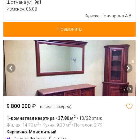
Шотмана ул., 9к1
Изменен: 06.08
Адвекс, Гончарова А.В.
Позвонить
1 / 19
9 800 000 ₽
(прямая продажа)
2
1-комнатная квартира • 37.80 м
•
10/22 этаж
2
2
Жилая: 14.70 м
• Кухня: 9.20 м
• Потолок: 2.79
Кирпично-Монолитный
Старая Деревня
1.7 км