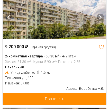
1 / 17
9 200 000 ₽
(прямая продажа)
2
2-комнатная квартира • 50.30 м
•
4/9 этаж
2
2
Жилая: 31.30 м
• Кухня: 5.90 м
• Потолок: 2.55
Панельный
Улица Дыбенко
1.5 км
Тельмана ул., 40Я
Изменен: 07.08
Адвекс, Воробьева Н.В.
Позвонить