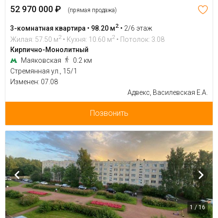
52 970 000 ₽
(прямая продажа)
2
3-комнатная квартира • 98.20 м
•
2/6 этаж
2
2
Жилая: 57.50 м
• Кухня: 10.60 м
• Потолок: 3.08
Кирпично-Монолитный
Маяковская
0.2 км
Стремянная ул., 15/1
Изменен: 07.08
Адвекс, Василевская Е.А.
Позвонить
1 / 16