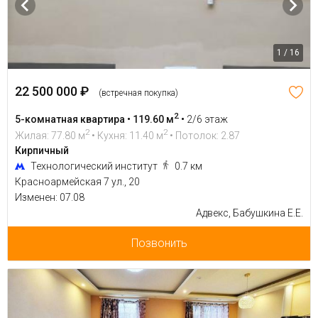
1 / 16
22 500 000 ₽
(встречная покупка)
2
5-комнатная квартира • 119.60 м
•
2/6 этаж
2
2
Жилая: 77.80 м
• Кухня: 11.40 м
• Потолок: 2.87
Кирпичный
Технологический институт
0.7 км
Красноармейская 7 ул., 20
Изменен: 07.08
Адвекс, Бабушкина Е.Е.
Позвонить