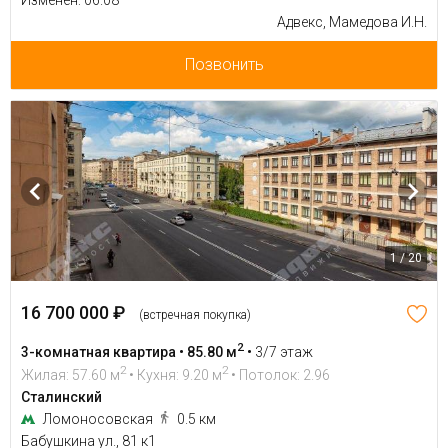
Изменен: 06.08
Адвекс, Мамедова И.Н.
Позвонить
1 / 20
16 700 000 ₽
(встречная покупка)
2
3-комнатная квартира • 85.80 м
•
3/7 этаж
2
2
Жилая: 57.60 м
• Кухня: 9.20 м
• Потолок: 2.96
Сталинский
Ломоносовская
0.5 км
Бабушкина ул., 81 к1