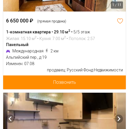
1 / 11
6 650 000 ₽
(прямая продажа)
2
1-комнатная квартира • 29.10 м
•
5/5 этаж
2
2
Жилая: 15.10 м
• Кухня: 7.00 м
• Потолок: 2.57
Панельный
Международная
2 км
Альпийский пер., д 19
Изменен: 07.08
продавец: Русский Фонд Недвижимости
Позвонить