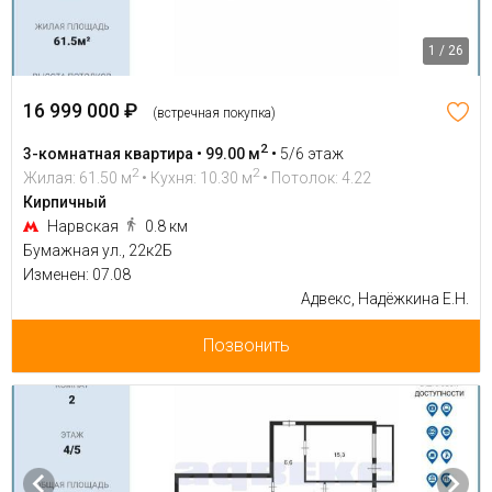
1 / 26
16 999 000 ₽
(встречная покупка)
2
3-комнатная квартира • 99.00 м
•
5/6 этаж
2
2
Жилая: 61.50 м
• Кухня: 10.30 м
• Потолок: 4.22
Кирпичный
Нарвская
0.8 км
Бумажная ул., 22к2Б
Изменен: 07.08
Адвекс, Надёжкина Е.Н.
Позвонить