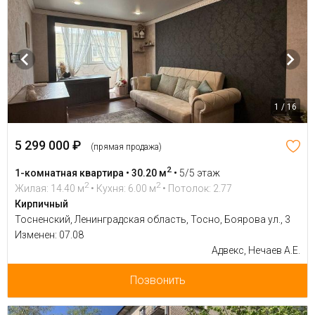
1 / 16
5 299 000 ₽
(прямая продажа)
2
1-комнатная квартира • 30.20 м
•
5/5 этаж
2
2
Жилая: 14.40 м
• Кухня: 6.00 м
• Потолок: 2.77
Кирпичный
Тосненский, Ленинградская область, Тосно, Боярова ул., 3
Изменен: 07.08
Адвекс, Нечаев А.Е.
Позвонить