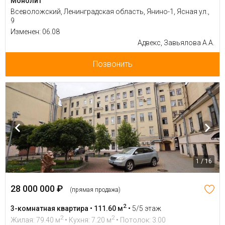
Монолит
Всеволожский, Ленинградская область, Янино-1, Ясная ул.,
9
Изменен: 06.08
Адвекс, Завьялова А.А.
Позвонить
1 / 16
28 000 000 ₽
(прямая продажа)
2
3-комнатная квартира • 111.60 м
•
5/5 этаж
2
2
Жилая: 79.40 м
• Кухня: 7.20 м
• Потолок: 3.00