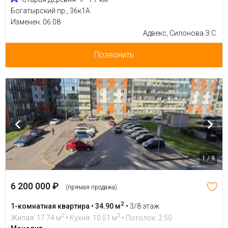
Богатырский пр., 36к1А
Изменен: 06.08
Адвекс, Силонова З.С.
Позвонить
1 / 9
6 200 000 ₽
(прямая продажа)
2
1-комнатная квартира • 34.90 м
•
3/8 этаж
2
2
Жилая: 17.74 м
• Кухня: 10.51 м
• Потолок: 2.50