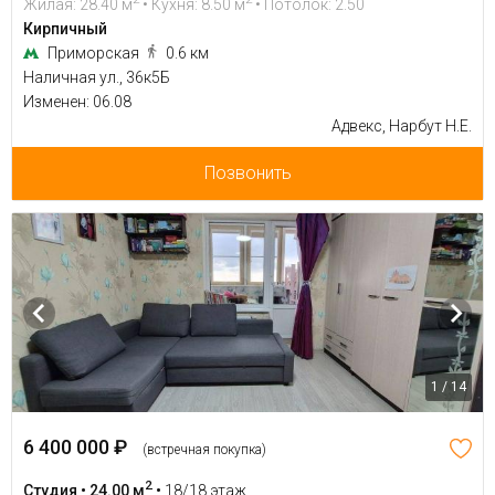
Жилая: 28.40 м
• Кухня: 8.50 м
• Потолок: 2.50
Кирпичный
Приморская
0.6 км
Наличная ул., 36к5Б
Изменен: 06.08
Адвекс, Нарбут Н.Е.
Позвонить
1 / 14
6 400 000 ₽
(встречная покупка)
2
Студия • 24.00 м
•
18/18 этаж