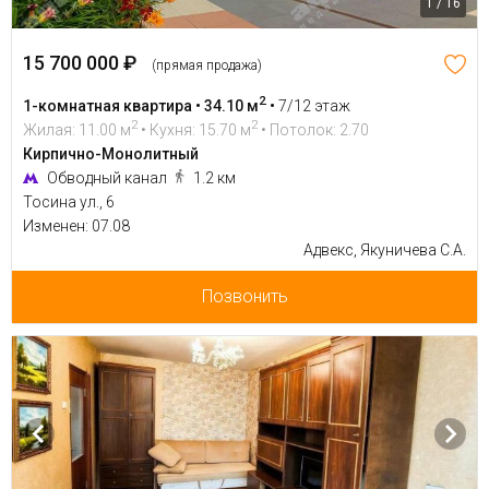
1 / 16
15 700 000 ₽
(прямая продажа)
2
1-комнатная квартира • 34.10 м
•
7/12 этаж
2
2
Жилая: 11.00 м
• Кухня: 15.70 м
• Потолок: 2.70
Кирпично-Монолитный
Обводный канал
1.2 км
Тосина ул., 6
Изменен: 07.08
Адвекс, Якуничева С.А.
Позвонить