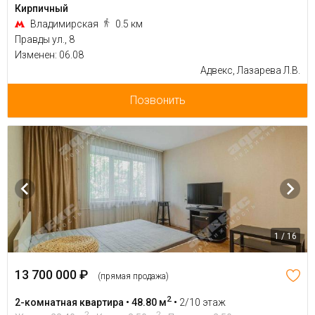
Кирпичный
Владимирская
0.5 км
Правды ул., 8
Изменен: 06.08
Адвекс, Лазарева Л.В.
Позвонить
1 / 16
13 700 000 ₽
(прямая продажа)
2
2-комнатная квартира • 48.80 м
•
2/10 этаж
2
2