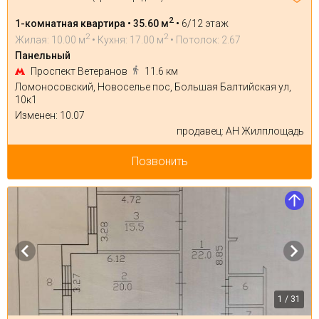
2
1-комнатная квартира • 35.60 м
•
6/12 этаж
2
2
Жилая: 10.00 м
• Кухня: 17.00 м
• Потолок: 2.67
Панельный
Проспект Ветеранов
11.6 км
Ломоносовский, Новоселье пос, Большая Балтийская ул,
10к1
Изменен: 10.07
продавец: АН Жилплощадь
Позвонить
1 / 31