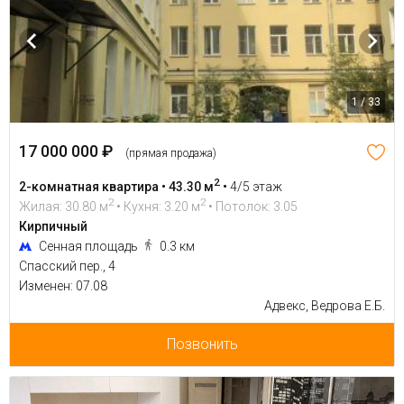
1 / 33
17 000 000 ₽
(прямая продажа)
2
2-комнатная квартира • 43.30 м
•
4/5 этаж
2
2
Жилая: 30.80 м
• Кухня: 3.20 м
• Потолок: 3.05
Кирпичный
Сенная площадь
0.3 км
Спасский пер., 4
Изменен: 07.08
Адвекс, Ведрова Е.Б.
Позвонить