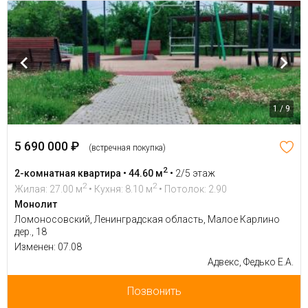
1 / 9
5 690 000 ₽
(встречная покупка)
2
2-комнатная квартира • 44.60 м
•
2/5 этаж
2
2
Жилая: 27.00 м
• Кухня: 8.10 м
• Потолок: 2.90
Монолит
Ломоносовский, Ленинградская область, Малое Карлино
дер., 18
Изменен: 07.08
Адвекс, Федько Е.А.
Позвонить