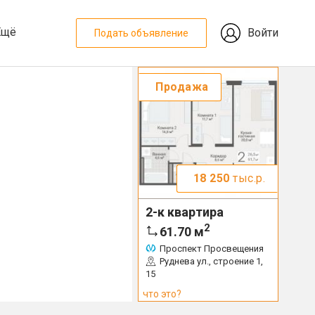
Ещё
Войти
Подать объявление
Продажа
18 250
тыс.р.
2-к квартира
2
61.70
м
Проспект Просвещения
Руднева ул., строение 1,
15
что это?