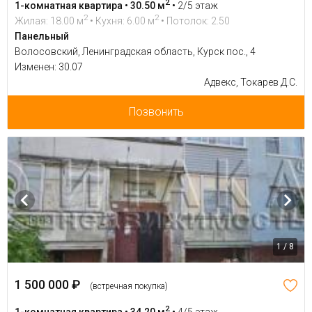
2
1-комнатная квартира • 30.50 м
•
2/5 этаж
2
2
Жилая: 18.00 м
• Кухня: 6.00 м
• Потолок: 2.50
Панельный
Волосовский, Ленинградская область, Курск пос., 4
Изменен: 30.07
Адвекс, Токарев Д.С.
Позвонить
1 / 8
1 500 000 ₽
(встречная покупка)
2
1-комнатная квартира • 34.20 м
•
4/5 этаж