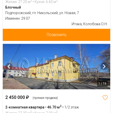
2
2
Жилая: 27.20 м
• Кухня: 6.60 м
Блочный
Подпорожский, гп. Никольский, ул. Новая, 7
Изменен: 29.07
Итака, Колобова О.Н.
Позвонить
1 / 16
2 450 000 ₽
(прямая продажа)
2
2-комнатная квартира • 46.70 м
•
1/2 этаж
2
2
Жилая: 27.30 м
• Кухня: 7.00 м