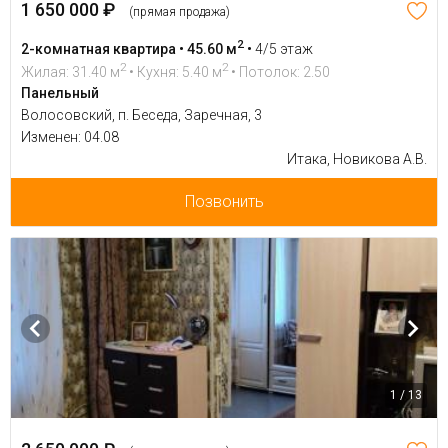
1 650 000 ₽
(прямая продажа)
2
2-комнатная квартира • 45.60 м
•
4/5 этаж
2
2
Жилая: 31.40 м
• Кухня: 5.40 м
• Потолок: 2.50
Панельный
Волосовский, п. Беседа, Заречная, 3
Изменен: 04.08
Итака, Новикова А.В.
Позвонить
1 / 13