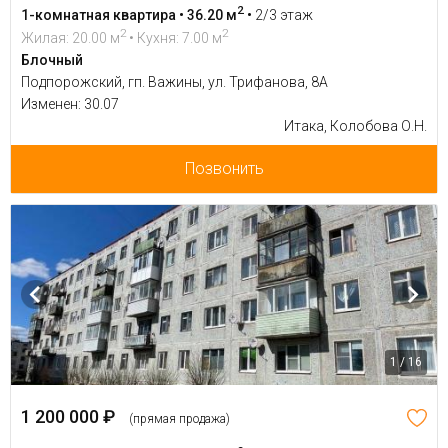
2
1-комнатная квартира • 36.20 м
•
2/3 этаж
2
2
Жилая: 20.00 м
• Кухня: 7.00 м
Блочный
Подпорожский, гп. Важины, ул. Трифанова, 8А
Изменен: 30.07
Итака, Колобова О.Н.
Позвонить
1 / 16
1 200 000 ₽
(прямая продажа)