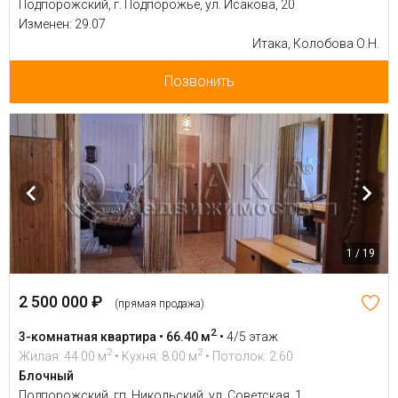
Подпорожский, г. Подпорожье, ул. Исакова, 20
Изменен: 29.07
Итака, Колобова О.Н.
Позвонить
1 / 19
2 500 000 ₽
(прямая продажа)
2
3-комнатная квартира • 66.40 м
•
4/5 этаж
2
2
Жилая: 44.00 м
• Кухня: 8.00 м
• Потолок: 2.60
Блочный
Подпорожский, гп. Никольский, ул. Советская, 1