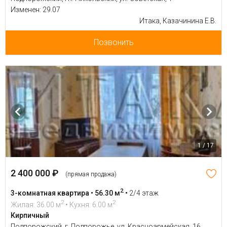
Изменен: 29.07
Итака, Казачинина Е.В.
Позвонить
1 / 17
2 400 000 ₽
(прямая продажа)
2
3-комнатная квартира • 56.30 м
•
2/4 этаж
2
2
Жилая: 36.00 м
• Кухня: 6.00 м
Кирпичный
Подпорожский, г. Подпорожье, ул. Красноармейская, 16