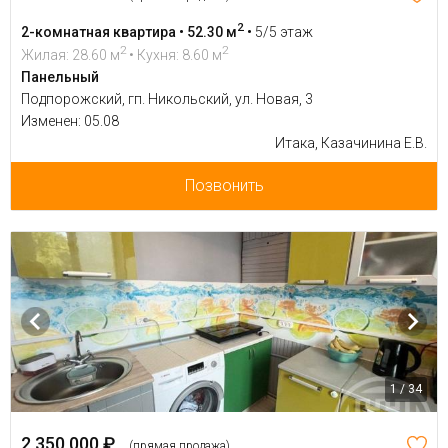
2
2-комнатная квартира • 52.30 м
•
5/5 этаж
2
2
Жилая: 28.60 м
• Кухня: 8.60 м
Панельный
Подпорожский, гп. Никольский, ул. Новая, 3
Изменен: 05.08
Итака, Казачинина Е.В.
Позвонить
1 / 34
2 350 000 ₽
(прямая продажа)