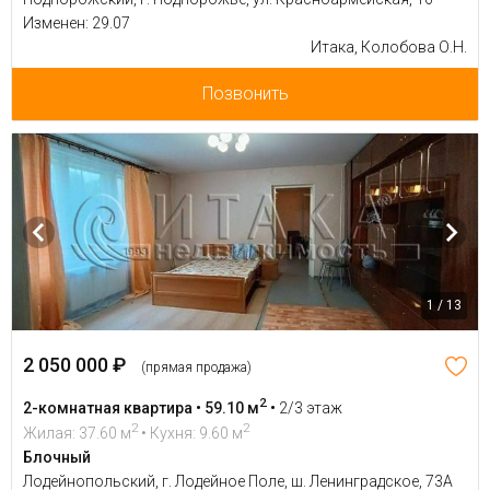
Изменен: 29.07
Итака, Колобова О.Н.
Позвонить
1 / 13
2 050 000 ₽
(прямая продажа)
2
2-комнатная квартира • 59.10 м
•
2/3 этаж
2
2
Жилая: 37.60 м
• Кухня: 9.60 м
Блочный
Лодейнопольский, г. Лодейное Поле, ш. Ленинградское, 73А