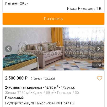
Изменен: 29.07
Итака, Николаева Т.В.
Позвонить
1 / 23
2 500 000 ₽
(прямая продажа)
2
2-комнатная квартира • 42.30 м
•
1/5 этаж
2
2
Жилая: 27.30 м
• Кухня: 6.50 м
• Потолок: 2.50
Панельный
Подпорожский, гп. Никольский, ул. Новая, 7