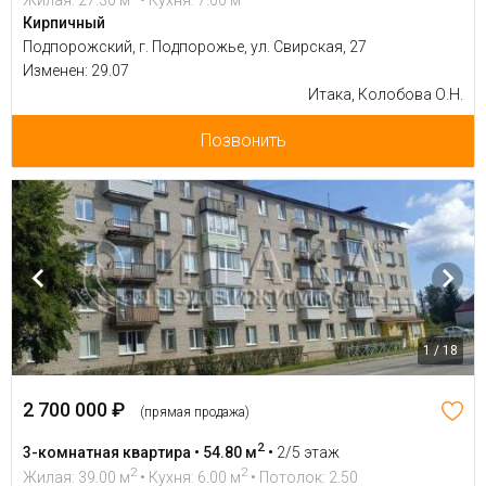
Кирпичный
Подпорожский, г. Подпорожье, ул. Свирская, 27
Изменен: 29.07
Итака, Колобова О.Н.
Позвонить
1 / 18
2 700 000 ₽
(прямая продажа)
2
3-комнатная квартира • 54.80 м
•
2/5 этаж
2
2
Жилая: 39.00 м
• Кухня: 6.00 м
• Потолок: 2.50