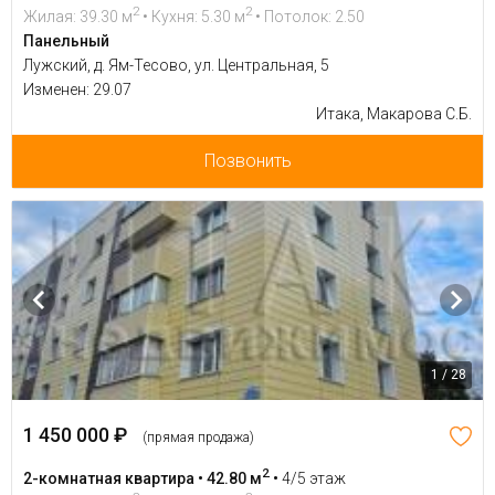
2
2
Жилая: 39.30 м
• Кухня: 5.30 м
• Потолок: 2.50
Панельный
Лужский, д. Ям-Тесово, ул. Центральная, 5
Изменен: 29.07
Итака, Макарова С.Б.
Позвонить
1 / 28
1 450 000 ₽
(прямая продажа)
2
2-комнатная квартира • 42.80 м
•
4/5 этаж