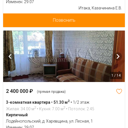
Изменен: 29.07
Итака, Казачинина Е.В.
Позвонить
1 / 14
2 400 000 ₽
(прямая продажа)
2
3-комнатная квартира • 51.30 м
•
1/2 этаж
2
2
Жилая: 34.00 м
• Кухня: 7.00 м
• Потолок: 2.45
Кирпичный
Лодейнопольский, д. Харевщина, ул. Лесная, 1
Изменен: 29.07