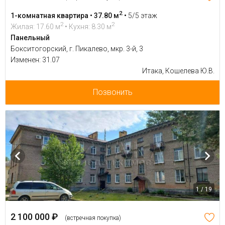
2
1-комнатная квартира • 37.80 м
•
5/5 этаж
2
2
Жилая: 17.60 м
• Кухня: 8.30 м
Панельный
Бокситогорский, г. Пикалево, мкр. 3-й, 3
Изменен: 31.07
Итака, Кошелева Ю.В.
Позвонить
1 / 19
2 100 000 ₽
(встречная покупка)