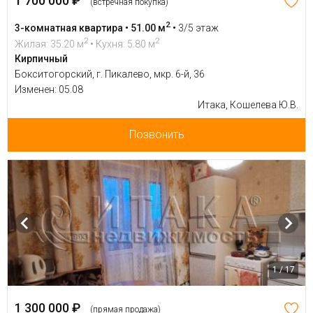
1 700 000 ₽
(встречная покупка)
2
3-комнатная квартира • 51.00 м
•
3/5 этаж
2
2
Жилая: 35.20 м
• Кухня: 5.80 м
Кирпичный
Бокситогорский, г. Пикалево, мкр. 6-й, 36
Изменен: 05.08
Итака, Кошелева Ю.В.
Позвонить
1 / 17
1 300 000 ₽
(прямая продажа)