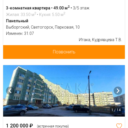
2
3-комнатная квартира • 49.00 м
•
3/5 этаж
2
2
Жилая: 33.50 м
• Кухня: 5.50 м
Панельный
Выборгский, Светогорск, Парковая, 10
Изменен: 31.07
Итака, Кудрявцева Т.В.
Позвонить
1 / 14
1 200 000 ₽
(встречная покупка)